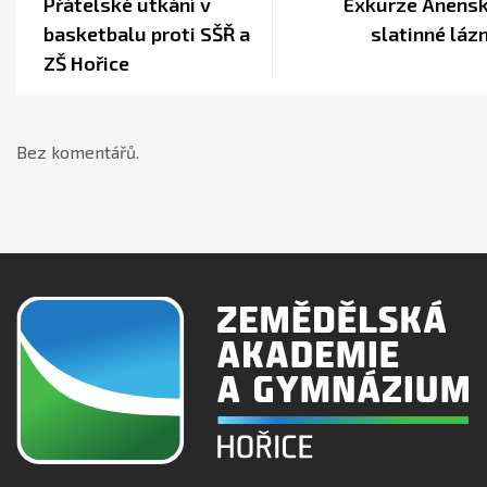
Přátelské utkání v
Exkurze Anens
basketbalu proti SŠŘ a
slatinné láz
ZŠ Hořice
Bez komentářů.