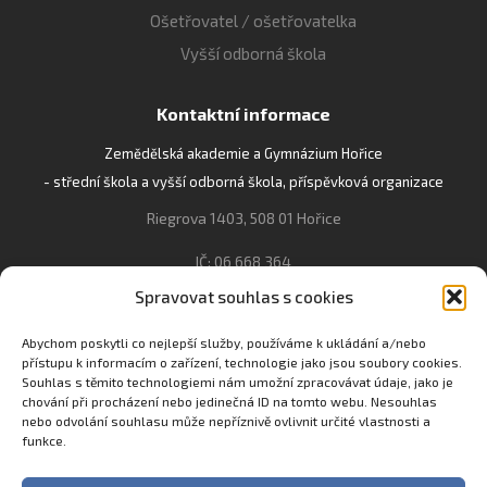
Ošetřovatel / ošetřovatelka
Vyšší odborná škola
Kontaktní informace
Zemědělská akademie a Gymnázium Hořice
- střední škola a vyšší odborná škola, příspěvková organizace
Riegrova 1403, 508 01 Hořice
IČ: 06 668 364
Spravovat souhlas s cookies
493 623 021, 493 623 022
info@gozhorice.cz
Abychom poskytli co nejlepší služby, používáme k ukládání a/nebo
přístupu k informacím o zařízení, technologie jako jsou soubory cookies.
www.zaghorice.cz
Souhlas s těmito technologiemi nám umožní zpracovávat údaje, jako je
Pověřenec pro ochranu osobních údajů:
chování při procházení nebo jedinečná ID na tomto webu. Nesouhlas
nebo odvolání souhlasu může nepříznivě ovlivnit určité vlastnosti a
Innovation One s.r.o. IČO: 04734807 Březenecká 4808 430 04
funkce.
Chomutov