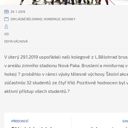
29. 1. 2019
DM LÁZNĚ BĚLOHRAD
,
HOMEPAGE
,
NOVINKY
OD
EDITA VÁCHOVÁ
V úterý 29.1.2019 uspořádali naši kolegové z L.Bělohrad brus
v areálu zimního stadionu Nová Paka. Bruslení a miniturnaj v
hokeji
?
proběhlo v rámci výuky tělesné výchovy. Školní akc
zúčastnilo 32 studentů ze čtyř tříd. Pozitivně hodnocen byl 
aktivní přístup všech studentů.
?
PŘEDCHOZÍ
DAL