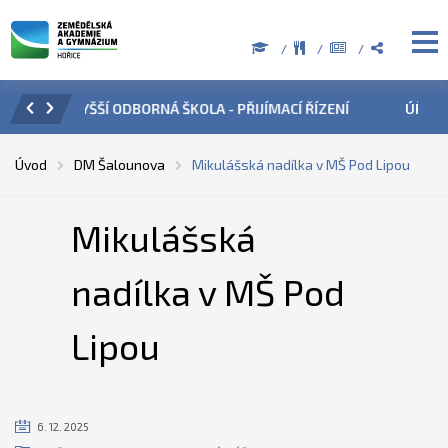
ZENÍ
ÚŘEDNÍ HODINY V OBDOBÍ LETNÍCH PRÁZDNIN
PŘÍ
Úvod
DM Šalounova
Mikulášská nadílka v MŠ Pod Lipou
Mikulášská
nadílka v MŠ Pod
Lipou
6. 12. 2025