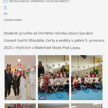
DM ŠALOUNOVA
,
HOMEPAGE
,
SOCIÁLNÍ ČINNOST
OD
TOMÁŠ HORÁK
Studenti prvního až čtvrtého ročníku oboru Sociální
činnost tvořili Mikuláše, čerty a anděly v pátek 5. prosince
2025 v Hořicích v Mateřské škole Pod Lipou.