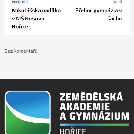
PŘEDCHOZÍ
DALŠÍ
Mikulášská nadílka
Přebor gymnázia v
v MŠ Husova
šachu
Hořice
Bez komentářů.