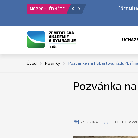
 PŘIJÍMACÍ ŘÍZENÍ
ÚŘEDNÍ HODINY V OBDO
UCHAZ
Úvod
Novinky
Pozvánka na Hubertovu jízdu 4. říjn
Pozvánka na 
26. 9. 2024
OD
EDITA VÁ