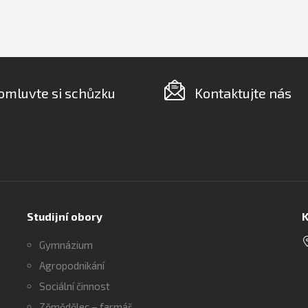
omluvte si schůzku
Kontaktujte nás
Studijní obory
K
Gymnázium
Agropodnikání
Sociální činnost
Zěmědělec – farmář