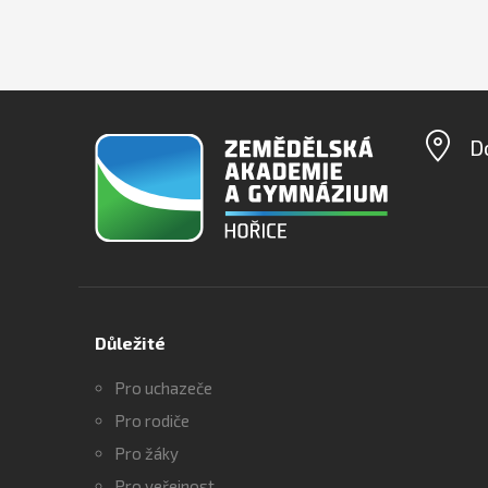
D
Důležité
Pro uchazeče
Pro rodiče
Pro žáky
Pro veřejnost