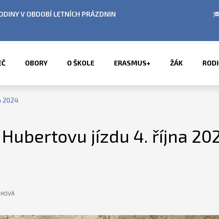
BÍ LETNÍCH PRÁZDNIN
PŘÍMĚSTSKÉ TÁBORY 2
EČ
OBORY
O ŠKOLE
ERASMUS+
ŽÁK
RODI
a 2024
Hubertovu jízdu 4. října 20
CHOVÁ