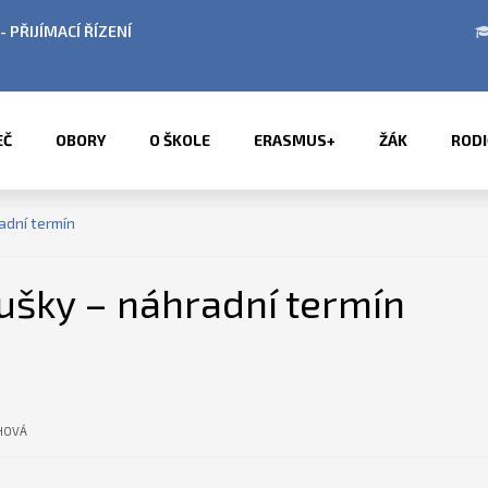
ENÍ
ÚŘEDNÍ HODINY V OBDOBÍ LETNÍCH P
EČ
OBORY
O ŠKOLE
ERASMUS+
ŽÁK
RODI
adní termín
oušky – náhradní termín
HOVÁ