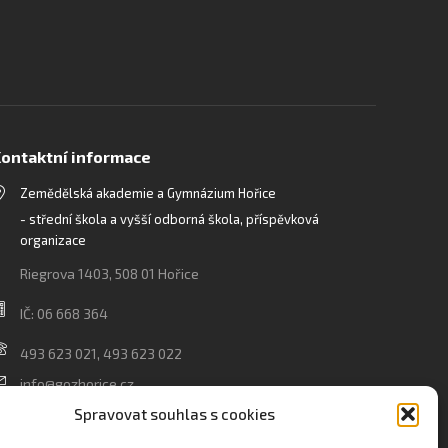
ontaktní informace
Zemědělská akademie a Gymnázium Hořice
- střední škola a vyšší odborná škola, příspěvková
organizace
Riegrova 1403, 508 01 Hořice
IČ: 06 668 364
493 623 021, 493 623 022
info@gozhorice.cz
www.zaghorice.cz
Spravovat souhlas s cookies
Pověřenec pro ochranu osobních údajů: