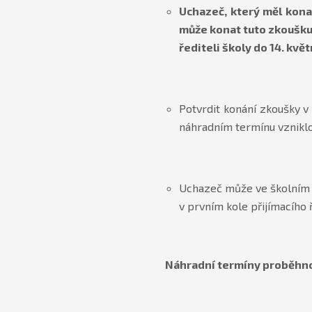
Uchazeč, který měl kona
může konat tuto zkoušku
řediteli školy do 14. kv
Potvrdit konání zkoušky v
náhradním termínu vznikl
Uchazeč může ve školním r
v prvním kole přijímacího 
Náhradní termíny proběhnou