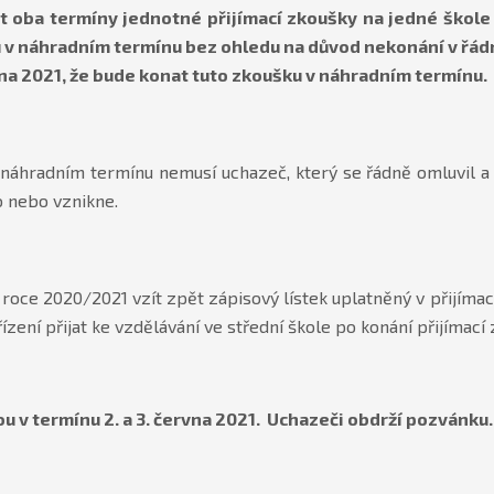
t oba termíny jednotné přijímací zkoušky na jedné škole
 v náhradním termínu bez ohledu na důvod nekonání v řád
ětna 2021, že bude konat tuto zkoušku v náhradním termínu.
 náhradním termínu nemusí uchazeč, který se řádně omluvil a
o nebo vznikne.
oce 2020/2021 vzít zpět zápisový lístek uplatněný v přijímac
řízení přijat ke vzdělávání ve střední škole po konání přijímac
 v termínu 2. a 3. června 2021. Uchazeči obdrží pozvánku.