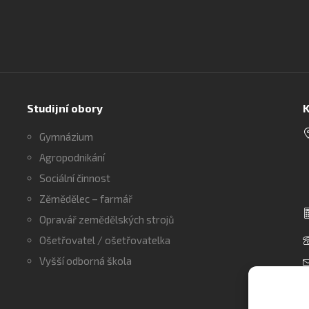
Studijní obory
K
Gymnázium
Agropodnikání
Sociální činnost
Zěmědělec – farmář
Opravář zemědělských strojů
Ošetřovatel / ošetřovatelka
Vyšší odborná škola