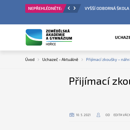
VYŠŠÍ ODBORNÁ ŠKOLA - PŘIJÍMACÍ ŘÍZ
UCHAZ
Úvod
Uchazeč - Aktuálně
Přijímací zkoušky – náhr
Přijímací zk
10. 5. 2021
OD
EDITA VÁC