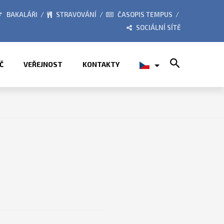
RÁZDNIN
PŘÍMĚSTSKÉ TÁBORY 2026
BAKALÁŘI
STRAVOVÁNÍ
ČASOPIS TEMPUS
SOCIÁLNÍ SÍTĚ
Search for:
Č
VEŘEJNOST
KONTAKTY