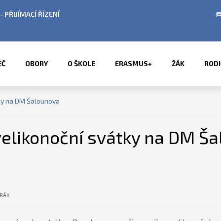
BÍ LETNÍCH PRÁZDNIN
PŘÍMĚSTSKÉ TÁBORY 2
EČ
OBORY
O ŠKOLE
ERASMUS+
ŽÁK
RODI
tky na DM Šalounova
velikonoční svátky na DM Š
RÁK