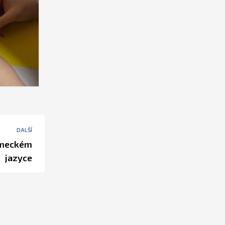
DALŠÍ
ěmeckém
jazyce