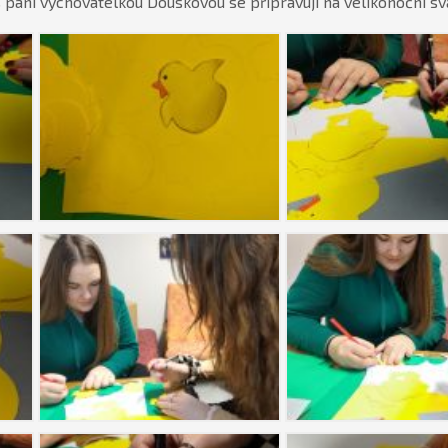
s paní vychovatelkou Douskovou se připravují na velikonoční sv