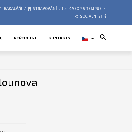
026
ZE ŽIVOTA ŠKOLY
BAKALÁŘI
STRAVOVÁNÍ
ČASOPIS TEMPUS
SOCIÁLNÍ SÍTĚ
Search for:
Č
VEŘEJNOST
KONTAKTY
alounova