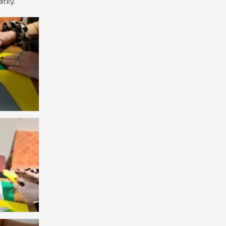
átky.