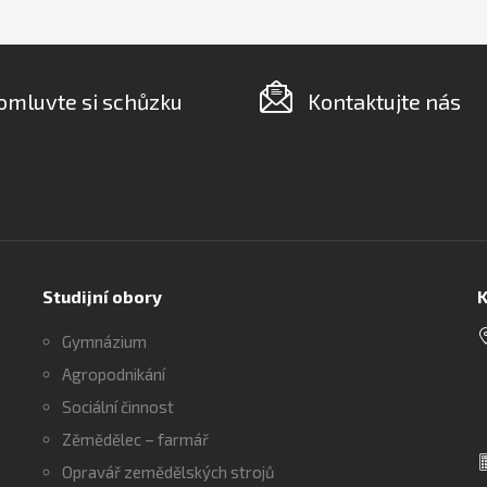
omluvte si schůzku
Kontaktujte nás
Studijní obory
K
Gymnázium
Agropodnikání
Sociální činnost
Zěmědělec – farmář
Opravář zemědělských strojů