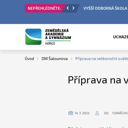
 PŘIJÍMACÍ ŘÍZENÍ
ÚŘEDNÍ HODINY V OBDO
UCHAZ
Úvod
DM Šalounova
Příprava na velikonoční svá
Příprava na 
14. 3. 2023
OD
TOMÁŠ HO