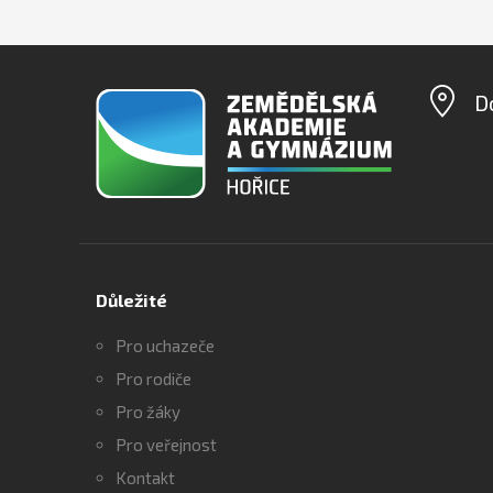
D
Důležité
Pro uchazeče
Pro rodiče
Pro žáky
Pro veřejnost
Kontakt