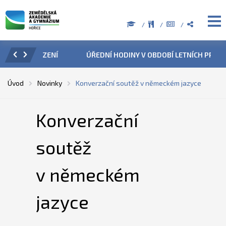
ZENÍ
ÚŘEDNÍ HODINY V OBDOBÍ LETNÍCH PRÁZDNIN
PŘÍ
Úvod
Novinky
Konverzační soutěž v německém jazyce
Konverzační
soutěž
v německém
jazyce