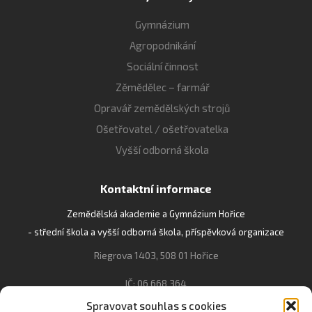
Gymnázium
Agropodnikání
Sociální činnost
Zěmědělec – farmář
Opravář zemědělských strojů
Ošetřovatel / ošetřovatelka
Vyšší odborná škola
Kontaktní informace
Zemědělská akademie a Gymnázium Hořice
- střední škola a vyšší odborná škola, příspěvková organizace
Riegrova 1403, 508 01 Hořice
IČ: 06 668 364
Spravovat souhlas s cookies
493 623 021, 493 623 022