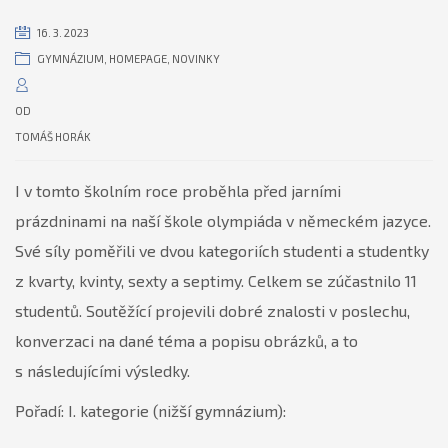
16. 3. 2023
GYMNÁZIUM
,
HOMEPAGE
,
NOVINKY
OD
TOMÁŠ HORÁK
I v tomto školním roce proběhla před jarními
prázdninami na naší škole olympiáda v německém jazyce.
Své síly poměřili ve dvou kategoriích studenti a studentky
z kvarty, kvinty, sexty a septimy. Celkem se zúčastnilo 11
studentů. Soutěžící projevili dobré znalosti v poslechu,
konverzaci na dané téma a popisu obrázků, a to
s následujícími výsledky.
Pořadí: I. kategorie (nižší gymnázium):