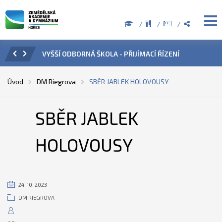
 ŘÍZENÍ
ÚŘEDNÍ HODINY V OBDOBÍ LETNÍCH PRÁZDNIN
P
Úvod
DM Riegrova
SBĚR JABLEK HOLOVOUSY
SBĚR JABLEK
HOLOVOUSY
24. 10. 2023
DM RIEGROVA