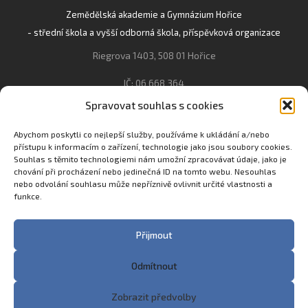
Zemědělská akademie a Gymnázium Hořice
- střední škola a vyšší odborná škola, příspěvková organizace
Riegrova 1403, 508 01 Hořice
IČ: 06 668 364
Spravovat souhlas s cookies
493 623 021, 493 623 022
info@gozhorice.cz
Abychom poskytli co nejlepší služby, používáme k ukládání a/nebo
přístupu k informacím o zařízení, technologie jako jsou soubory cookies.
www.zaghorice.cz
Souhlas s těmito technologiemi nám umožní zpracovávat údaje, jako je
Pověřenec pro ochranu osobních údajů:
chování při procházení nebo jedinečná ID na tomto webu. Nesouhlas
nebo odvolání souhlasu může nepříznivě ovlivnit určité vlastnosti a
Innovation One s.r.o. IČO: 04734807 Březenecká 4808 430 04
funkce.
Chomutov
Filip Šikola +420 775 992 451 filip.sikola@innone.cz
Přijmout
Odmítnout
Copyright © 2023 Zemědělská akademie a Gymnázium
Zobrazit předvolby
Hořice