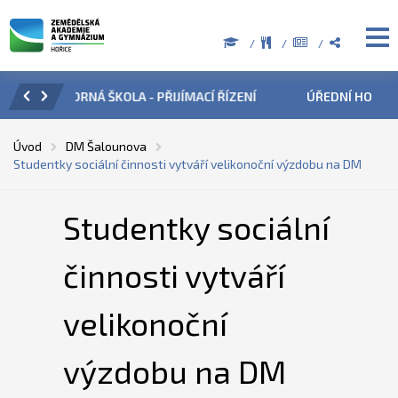
ZENÍ
ÚŘEDNÍ HODINY V OBDOBÍ LETNÍCH PRÁZDNIN
PŘÍ
Úvod
DM Šalounova
Studentky sociální činnosti vytváří velikonoční výzdobu na DM
Studentky sociální
činnosti vytváří
velikonoční
výzdobu na DM