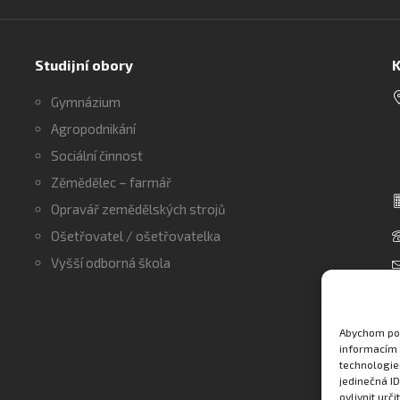
Studijní obory
K
Gymnázium
Agropodnikání
Sociální činnost
Zěmědělec – farmář
Opravář zemědělských strojů
Ošetřovatel / ošetřovatelka
Vyšší odborná škola
Abychom pos
informacím 
technologie
jedinečná I
ovlivnit urči