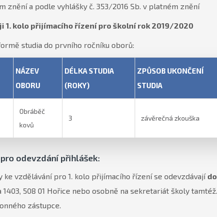
m znění a podle vyhlášky č. 353/2016 Sb. v platném znění
i 1. kolo přijímacího řízení pro školní rok 2019/2020
formě studia do prvního ročníku oborů:
NÁZEV
DÉLKA STUDIA
ZPŮSOB UKONČENÍ
OBORU
(ROKY)
STUDIA
Obráběč
3
závěrečná zkouška
kovů
pro odevzdání přihlášek:
y ke vzdělávání pro 1. kolo přijímacího řízení se odevzdávají
do
 1403, 508 01 Hořice nebo osobně na sekretariát školy tamtéž.
konného zástupce.