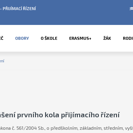
Í HODINY V OBDOBÍ LETNÍCH PRÁZDNIN
PŘÍM
EČ
OBORY
O ŠKOLE
ERASMUS+
ŽÁK
RODI
ení
šení prvního kola přijímacího řízení
kona č. 561/2004 Sb., o předškolním, základním, středním, vy