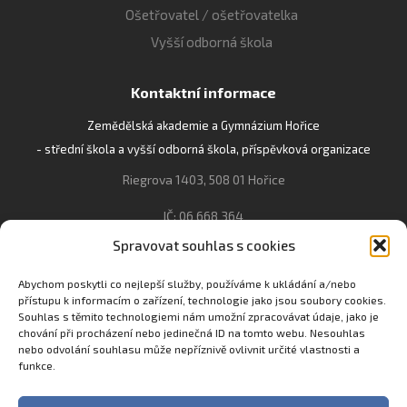
Ošetřovatel / ošetřovatelka
Vyšší odborná škola
Kontaktní informace
Zemědělská akademie a Gymnázium Hořice
- střední škola a vyšší odborná škola, příspěvková organizace
Riegrova 1403, 508 01 Hořice
IČ: 06 668 364
Spravovat souhlas s cookies
493 623 021, 493 623 022
info@gozhorice.cz
Abychom poskytli co nejlepší služby, používáme k ukládání a/nebo
přístupu k informacím o zařízení, technologie jako jsou soubory cookies.
www.zaghorice.cz
Souhlas s těmito technologiemi nám umožní zpracovávat údaje, jako je
Pověřenec pro ochranu osobních údajů:
chování při procházení nebo jedinečná ID na tomto webu. Nesouhlas
nebo odvolání souhlasu může nepříznivě ovlivnit určité vlastnosti a
Innovation One s.r.o. IČO: 04734807 Březenecká 4808 430 04
funkce.
Chomutov