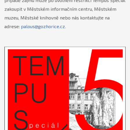
případě zájmu může po uvolnění restrikcí Tempus Speciál
zakoupit v Městském informačním centru, Městském
muzeu, Městské knihovně nebo nás kontaktujte na
adrese:
palous@gozhorice.cz.