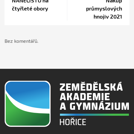
NANEČISTO na
Nákup
čtyřleté obory
průmyslových
hnojiv 2021
Bez komentářů.