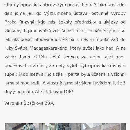
staraly opravdu s obrovským přepychem. A jako poslední
den jsme jeli do Výzkumného ústavu rostlinné výroby
Praha Ruzyně, kde nás čekaly přednášky a ukázky od
zkušených pracovníků zdejší instituce. Dozvěděli jsme se
jak likvidovat hlodavce a většina z nás si mohla vzít do
ruky Švába Madagaskarského, který syčel jako had. A na
závěr bych chtěla ještě jednou za celou akci moc
poděkovat a zmínit, že celý výlet byl opravdu krásný a
super. Moc jsem si ho užila, i parta byla úžasná a všichni
jsme si moc sedli. A vlastně jsme si všichni uvědomili, že 3
dny jsou málo. Ale i tak byly TOP!
Veronika Špačková Z3.A