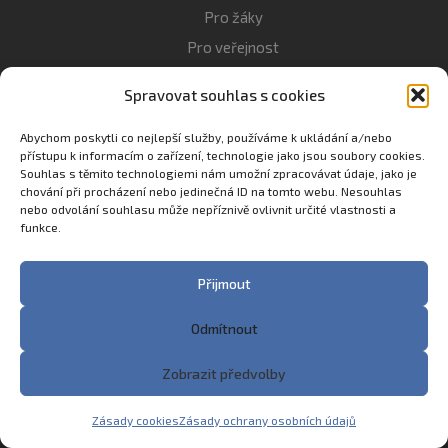
Pro žáky
Pro veřejnost
Kontakt
Spravovat souhlas s cookies
Atletický areál Hořice
Sportovní zařízení
Abychom poskytli co nejlepší služby, používáme k ukládání a/nebo
přístupu k informacím o zařízení, technologie jako jsou soubory cookies.
Dny otevřených dveří
Souhlas s těmito technologiemi nám umožní zpracovávat údaje, jako je
chování při procházení nebo jedinečná ID na tomto webu. Nesouhlas
Zásady ochrany osobních údajů
nebo odvolání souhlasu může nepříznivě ovlivnit určité vlastnosti a
Prohlášení o přístupnosti
funkce.
Přihlášení k emailu
Přijmout
Administrace
Odmítnout
Studijní obory
Zobrazit předvolby
Gymnázium
Agropodnikání
Zásady cookies
Zásady ochrany osobních údajů
Sociální činnost