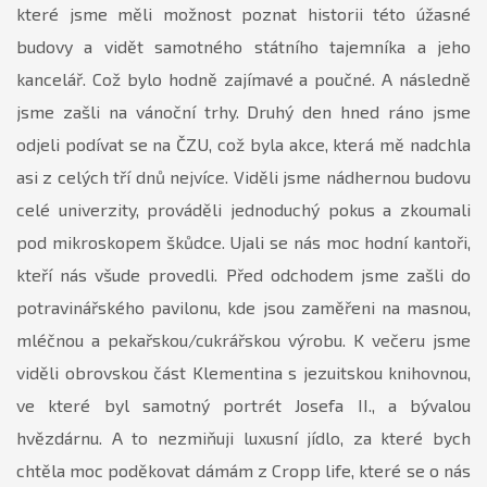
které jsme měli možnost poznat historii této úžasné
budovy a vidět samotného státního tajemníka a jeho
kancelář. Což bylo hodně zajímavé a poučné. A následně
jsme zašli na vánoční trhy. Druhý den hned ráno jsme
odjeli podívat se na ČZU, což byla akce, která mě nadchla
asi z celých tří dnů nejvíce. Viděli jsme nádhernou budovu
celé univerzity, prováděli jednoduchý pokus a zkoumali
pod mikroskopem škůdce. Ujali se nás moc hodní kantoři,
kteří nás všude provedli. Před odchodem jsme zašli do
potravinářského pavilonu, kde jsou zaměřeni na masnou,
mléčnou a pekařskou/cukrářskou výrobu. K večeru jsme
viděli obrovskou část Klementina s jezuitskou knihovnou,
ve které byl samotný portrét Josefa II., a bývalou
hvězdárnu. A to nezmiňuji luxusní jídlo, za které bych
chtěla moc poděkovat dámám z Cropp life, které se o nás