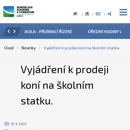
ÍZENÍ
ÚŘEDNÍ HODINY V OBDOBÍ LETNÍCH PRÁZDNIN
PŘÍ
Úvod
Novinky
Vyjádření k prodeji koní na školním statku.
Vyjádření k prodeji
koní na školním
statku.
18. 8. 2020