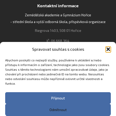
Kontaktní informace
Zemědělská akademie a Gymnázium Hořice
- střední škola a vyšší odborná škola, příspěvková organizace
Riegrova 1403, 508 01 Hořice
IČ: 06 668 364
Spravovat souhlas s cookies
493 623 021, 493 623 022
info@gozhorice.cz
Abychom poskytli co nejlepší služby, používáme k ukládání a/nebo
přístupu k informacím o zařízení, technologie jako jsou soubory cookies.
www.zaghorice.cz
Souhlas s těmito technologiemi nám umožní zpracovávat údaje, jako je
Pověřenec pro ochranu osobních údajů:
chování při procházení nebo jedinečná ID na tomto webu. Nesouhlas
nebo odvolání souhlasu může nepříznivě ovlivnit určité vlastnosti a
Innovation One s.r.o. IČO: 04734807 Březenecká 4808 430 04
funkce.
Chomutov
Filip Šikola +420 775 992 451 filip.sikola@innone.cz
Přijmout
Odmítnout