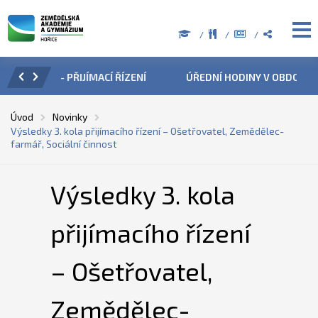
ÍZENÍ
ÚŘEDNÍ HODINY V OBDOBÍ LETNÍCH PRÁZDNIN
PŘÍ
Úvod
Novinky
Výsledky 3. kola přijímacího řízení – Ošetřovatel, Zemědělec-
farmář, Sociální činnost
Výsledky 3. kola
přijímacího řízení
– Ošetřovatel,
Zemědělec-