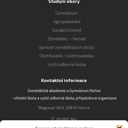
Studijní obory
Gymnázium
Agropodnikání
Sociální činnost
Zěmědělec – farmář
Opravář zemědělských strojů
Ošetřovatel / ošetřovatelka
Vyšší odborná škola
Kontaktní informace
Zemědělská akademie a Gymnázium Hořice
- střední škola a vyšší odborná škola, příspěvková organizace
Riegrova 1403, 508 01 Hořice
IČ: 06 668 364