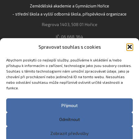
Zemědělská akademie a Gymnázium Hořice
- střední škola a vyšší odborná škola, příspěvková organizace
Riegrova 1403, 508 01 Hořice
IČ: 06 668 364
Spravovat souhlas s cookies
493 623 021, 493 623 022
info@gozhorice.cz
Abychom poskytli co nejlepší služby, používáme k ukládání a/nebo
přístupu k informacím o zařízení, technologie jako jsou soubory cookies.
www.zaghorice.cz
Souhlas s těmito technologiemi nám umožní zpracovávat údaje, jako je
Pověřenec pro ochranu osobních údajů:
chování při procházení nebo jedinečná ID na tomto webu. Nesouhlas
nebo odvolání souhlasu může nepříznivě ovlivnit určité vlastnosti a
Innovation One s.r.o. IČO: 04734807 Březenecká 4808 430 04
funkce.
Chomutov
Filip Šikola +420 775 992 451 filip.sikola@innone.cz
Přijmout
Odmítnout
Copyright © 2023 Zemědělská akademie a Gymnázium
Zobrazit předvolby
Hořice