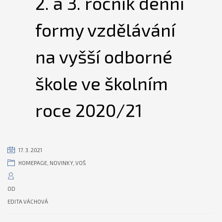
2. a 3. ročník denní
formy vzdělávání
na vyšší odborné
škole ve školním
roce 2020/21
17. 3. 2021
HOMEPAGE
,
NOVINKY
,
VOŠ
OD
EDITA VÁCHOVÁ