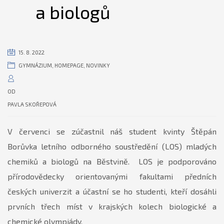
a biologů
15. 8. 2022
GYMNÁZIUM
,
HOMEPAGE
,
NOVINKY
OD
PAVLA SKOŘEPOVÁ
V červenci se zúčastnil náš student kvinty Štěpán
Borůvka letního odborného soustředění (LOS) mladých
chemiků a biologů na Běstvině. LOS je podporováno
přírodovědecky orientovanými fakultami předních
českých univerzit a účastní se ho studenti, kteří dosáhli
prvních třech míst v krajských kolech biologické a
chemické olympiády.