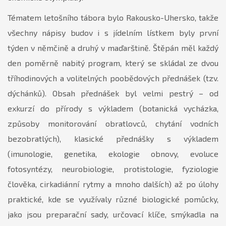
Tématem letošního tábora bylo Rakousko-Uhersko, takže
všechny nápisy budov i s jídelním lístkem byly první
týden v němčině a druhý v maďarštině. Štěpán měl každý
den poměrně nabitý program, který se skládal ze dvou
tříhodinových a volitelných poobědových přednášek (tzv.
dýchánků). Obsah přednášek byl velmi pestrý – od
exkurzí do přírody s výkladem (botanická vycházka,
způsoby monitorování obratlovců, chytání vodních
bezobratlých), klasické přednášky s výkladem
(imunologie, genetika, ekologie obnovy, evoluce
fotosyntézy, neurobiologie, protistologie, fyziologie
člověka, cirkadiánní rytmy a mnoho dalších) až po úlohy
praktické, kde se využívaly různé biologické pomůcky,
jako jsou preparační sady, určovací klíče, smýkadla na