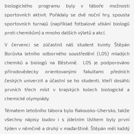
biologického programu byly v táboře možnosti
sportovních aktivit. Pořádaly se dvě noční hry, spousta
sportovních turnajů (například fotbalové utkání biologů
proti chemikům) a mnoho dalších výletů a akcí.
V červenci se zúčastnil náš student kvinty Štěpán
Borůvka letního odborného soustředění (LOS) mladých
chemiků a biologů na Běstvině. LOS je podporováno
přírodovědecky orientovanými fakultami předních
českých univerzit a účastní se ho studenti, kteří dosáhli
prvních třech míst v krajských kolech biologické a
chemické olympiády.
Tématem letošního tábora bylo Rakousko-Uhersko, takže
všechny nápisy budov i s jídelním lístkem byly první
týden v němčině a druhý v maďarštině. Štěpán měl každý