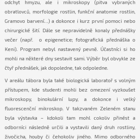
odchyt hmyzu, ale i mikroskopy (pitva vybraných
obratlovců, morfologie rostlin, funkční anatomie rostlin,
Gramovo barvení…) a dokonce i kurz první pomoci nebo
chirurgické šití. Dále se nepravidelně konaly přednášky
večer (např. o epigenetice; fotografická přednáška o
Keni). Program nebyl nastavený pevně. Účastníci si ho
mohli na některé dny sestavit sami. Výběr byl obvykle ze
čtyř přednášek, jak dopoledne, tak odpoledne.
V areálu tábora byla také biologická laboratoř s volným
přístupem, kde studenti mohli bez omezení vyzkoušet
mikroskopy, binokulární lupy, a dokonce i velký
fluorescenční mikroskop. V takzvaném Zeleném stanu
byla výstavka – kdokoli tam mohl cokoliv přinést a
odborníci následně určili a vystavili daný druh rostliny,
živočicha, houby či čehokoliv jiného. Mimo odborného