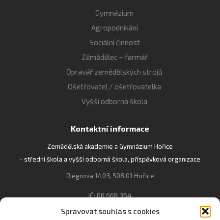
Gymnázium
Agropodnikání
Sociální činnost
Zěmědělec – farmář
Opravář zemědělských strojů
Ošetřovatel / ošetřovatelka
Vyšší odborná škola
Kontaktní informace
Zemědělská akademie a Gymnázium Hořice
- střední škola a vyšší odborná škola, příspěvková organizace
Riegrova 1403, 508 01 Hořice
IČ: 06 668 364
Spravovat souhlas s cookies
493 623 021, 493 623 022