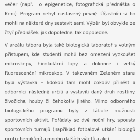
večer (např. o epigenetice; fotografická přednáška o
Keni). Program nebyl nastavený pevně. Účastníci si ho
mohli na některé dny sestavit sami. Výběr byl obvykle ze
čtyř přednášek, jak dopoledne, tak odpoledne.
V areálu tábora byla také biologická laboratoř s volným
přístupem, kde studenti mohli bez omezení vyzkoušet
mikroskopy, binokulární lupy, a dokonce i velký
fluorescenční mikroskop. V takzvaném Zeleném stanu
byla výstavka – kdokoli tam mohl cokoliv přinést a
odborníci následně určili a vystavili daný druh rostliny,
živočicha, houby či čehokoliv jiného. Mimo odborného
biologického programu byly v táboře možnosti
sportovních aktivit. Pořádaly se dvě noční hry, spousta
sportovních turnajů (například fotbalové utkání biologů
proti chemikům) a mnoho dalších výletů a akcí.