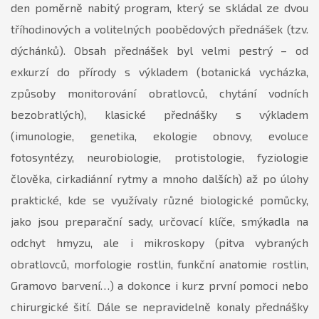
den poměrně nabitý program, který se skládal ze dvou
tříhodinových a volitelných poobědových přednášek (tzv.
dýchánků). Obsah přednášek byl velmi pestrý – od
exkurzí do přírody s výkladem (botanická vycházka,
způsoby monitorování obratlovců, chytání vodních
bezobratlých), klasické přednášky s výkladem
(imunologie, genetika, ekologie obnovy, evoluce
fotosyntézy, neurobiologie, protistologie, fyziologie
člověka, cirkadiánní rytmy a mnoho dalších) až po úlohy
praktické, kde se využívaly různé biologické pomůcky,
jako jsou preparační sady, určovací klíče, smýkadla na
odchyt hmyzu, ale i mikroskopy (pitva vybraných
obratlovců, morfologie rostlin, funkční anatomie rostlin,
Gramovo barvení…) a dokonce i kurz první pomoci nebo
chirurgické šití. Dále se nepravidelně konaly přednášky