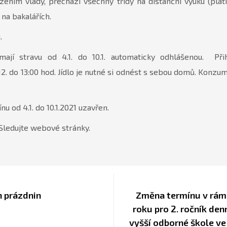
ízením vlády, přechází všechny třídy na distanční výuku (plat
na bakalářích.
.
 mají stravu od 4.1. do 10.1. automaticky odhlášenou. Př
. do 13:00 hod. Jídlo je nutné si odnést s sebou domů. Konzum
 od 4.1. do 10.1.2021 uzavřen.
 Sledujte webové stránky.
h prázdnin
Změna termínu v rámc
roku pro 2. ročník den
vyšší odborné škole v