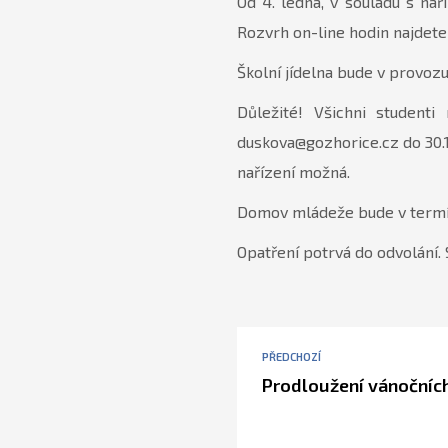
Od 4. ledna, v souladu s nař
Rozvrh on-line hodin najdete 
Školní jídelna bude v provozu
Důležité! Všichni studenti
duskova@gozhorice.cz do 30.12
nařízení možná.
Domov mládeže bude v termínu
Opatření potrvá do odvolání.
PŘEDCHOZÍ
Prodloužení vánočníc