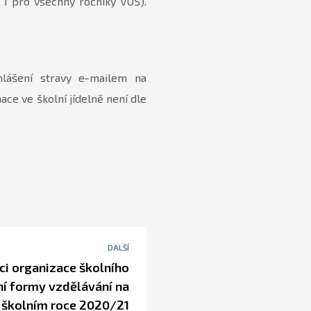
í i pro všechny ročníky VOŠ).
ihlášení stravy e-mailem na
ace ve školní jídelně není dle
DALŠÍ
i organizace školního
ní formy vzdělávání na
e školním roce 2020/21