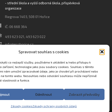
- střední škola a vyšší odborná škola, příspěvková
organizace
Riegrova 1403, 508 01 Hořice
IČ: 06 668 364
493 623 021, 493 623 022
info@gozhorice.cz
www.zaghorice.cz
Spravovat souhlas s cookies
Pověřenec pro ochranu osobních údajů:
kytli co nejlepší služby, používáme k ukládání a/nebo přístupu k
Innovation One s.r.o. IČO: 04734807 Březenecká 4808
o zařízení, technologie jako jsou soubory cookies. Souhlas s těmito
mi nám umožní zpracovávat údaje, jako je chování při procházení nebo
430 04 Chomutov
D na tomto webu. Nesouhlas nebo odvolání souhlasu může nepříznivě
té vlastnosti a funkce.
Filip Šikola +420 775 992 451 filip.sikola@innone.cz
ijmout
Odmítnout
Zobrazit předvolby
Zásady cookies
Zásady ochrany osobních údajů
Made with
♥
in Trutnov by
eStation.cz