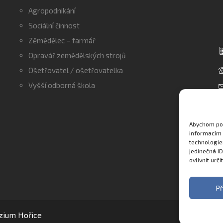
Agropodnikání
Sociální činnost
Zěmědělec – farmář
Opravář zemědělských strojů
Ošetřovatel / ošetřovatelka
Vyšší odborná škola
Abychom pos
informacím 
technologie
jedinečná I
ovlivnit urči
Př
zium Hořice