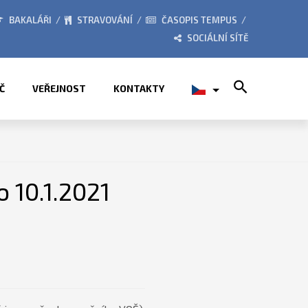
NÍCH PRÁZDNIN
PŘÍMĚSTSKÉ TÁBORY 2026
BAKALÁŘI
STRAVOVÁNÍ
ČASOPIS TEMPUS
SOCIÁLNÍ SÍTĚ
Search for:
Č
VEŘEJNOST
KONTAKTY
 10.1.2021