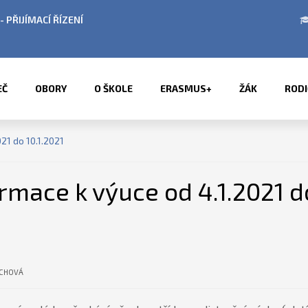
ACÍ ŘÍZENÍ
ÚŘEDNÍ HODINY V OBDOBÍ LET
EČ
OBORY
O ŠKOLE
ERASMUS+
ŽÁK
RODI
21 do 10.1.2021
rmace k výuce od 4.1.2021 do
ÁCHOVÁ