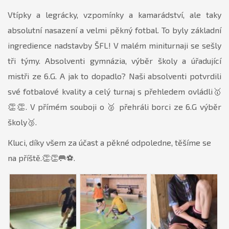
Vtípky a legrácky, vzpomínky a kamarádství, ale taky
absolutní nasazení a velmi pěkný fotbal. To byly základní
ingredience nadstavby ŠFL! V malém miniturnaji se sešly
tři týmy. Absolventi gymnázia, výběr školy a úřadující
mistři ze 6.G. A jak to dopadlo? Naši absolventi potvrdili
své fotbalové kvality a celý turnaj s přehledem ovládli🥇
👏👏. V přímém souboji o 🥈 přehráli borci ze 6.G výběr
školy🥉.
Kluci, díky všem za účast a pěkné odpoledne, těšíme se
na příště.👏👏🥅⚽.