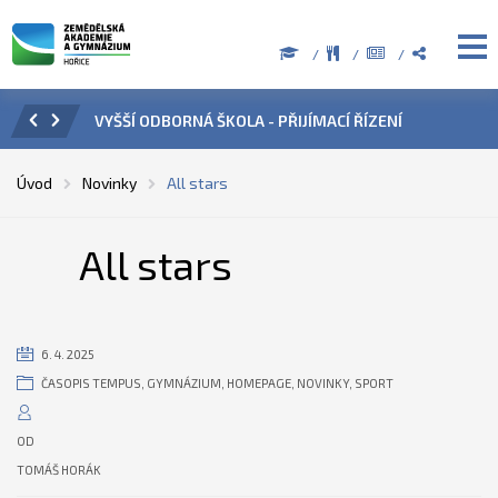
ÍZENÍ
ÚŘEDNÍ HODINY V OBDOBÍ LETNÍCH PRÁZDNIN
PŘÍ
Úvod
Novinky
All stars
All stars
6. 4. 2025
ČASOPIS TEMPUS
,
GYMNÁZIUM
,
HOMEPAGE
,
NOVINKY
,
SPORT
OD
TOMÁŠ HORÁK