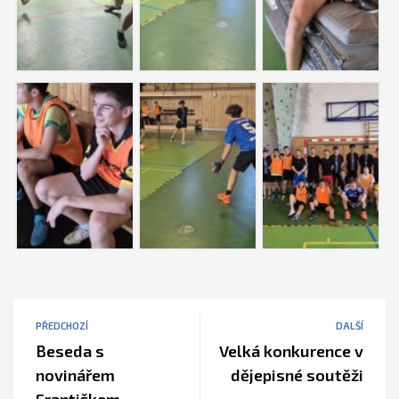
PŘEDCHOZÍ
DALŠÍ
Beseda s
Velká konkurence v
novinářem
dějepisné soutěži