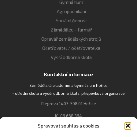
Gymnázium
Agropodnikání
Sociální činnost
Zěmědělec – farmář
Opravář zemědělských strojů
Ošetřovatel / ošetřovatelka
Vyšší odborná škola
Kontaktní informace
Zemědělská akademie a Gymnázium Hořice
- střední škola a vyšší odborná škola, příspěvková organizace
Riegrova 1403, 508 01 Hořice
IČ: 06 668 364
Spravovat souhlas s cookies
493 623 021, 493 623 022