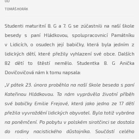
OD
TOMÁŠ HORÁK
Studenti maturitní 8. G a 7. G se zúčastnili na naší škole
besedy s paní Hládkovou, spolupracovnicí Památníku
v Lidicích, o osudech její babičky, která byla jedním z
lidických dětí, které přežily vyhlazení své obce. Dalších
82 dětí to štěstí nemělo. Studentka 8. G Anička
Dovičovičová nám k tomu napsala:
„V pátek 23. února proběhla na naší škole beseda s paní
Kateřinou Hládkovou. Ta nám vyprávěla životní příběh
své babičky Emilie Frejové, která jako jedno ze 17 dětí
přežila vyvraždění lidických obyvatel. Byla totiž vybrána
na poněmčení. Po pobytu v polském sirotčinci se dostala
do rodiny nacistického důstojníka. Součástí celého