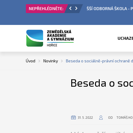
 PŘIJÍMACÍ ŘÍZENÍ
ÚŘEDNÍ HODINY V OBDO
UCHAZ
Úvod
Novinky
Beseda o sociálně-právní ochraně d
Beseda o soc
31. 5. 2022
OD
TOMÁŠ HO