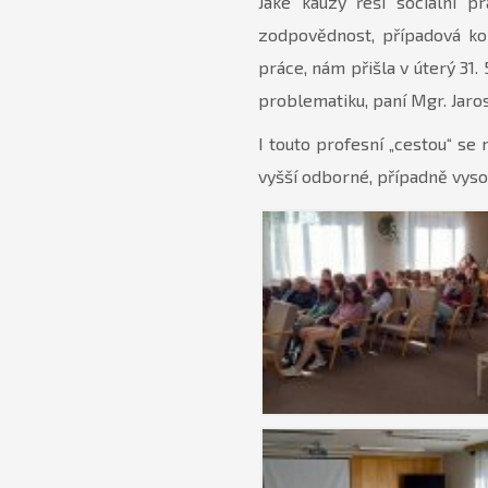
Jaké kauzy řeší sociální p
zodpovědnost, případová kon
práce, nám přišla v úterý 31.
problematiku, paní Mgr. Jaro
I touto profesní „cestou“ se 
vyšší odborné, případně vyso