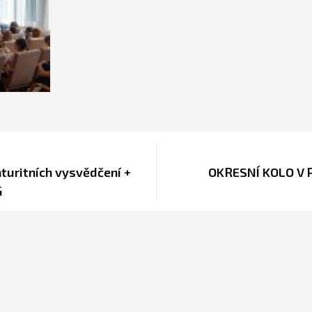
turitních vysvědčení +
OKRESNÍ KOLO V 
G