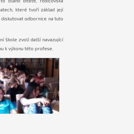
to blaho dítěte, rodičovská
ech, které tvoří základ její
Š diskutovat odbornice na tuto
í škole zvolí další navazující
u k výkonu této profese.