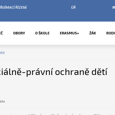
BÍ LETNÍCH PRÁZDNIN
PŘÍMĚSTSKÉ TÁBORY 2
EČ
OBORY
O ŠKOLE
ERASMUS+
ŽÁK
RODI
ětí
iálně-právní ochraně dětí
RÁK