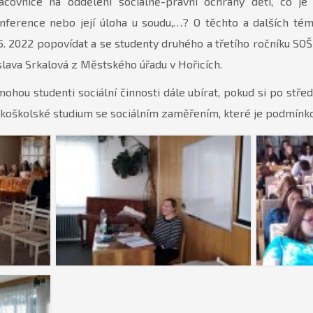
racovnice na oddělení sociálně-právní ochrany dětí, co je 
ference nebo její úloha u soudu,…? O těchto a dalších témat
 5. 2022 popovídat a se studenty druhého a třetího ročníku SO
slava Srkalová z Městského úřadu v Hořicích.
mohou studenti sociální činnosti dále ubírat, pokud si po středn
koškolské studium se sociálním zaměřením, které je podmínko