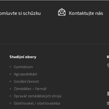
omluvte si schůzku
Kontaktujte nás
Studijní obory
K
Gymnázium
Agropodnikání
Sociální činnost
Zěmědělec – farmář
Opravář zemědělských strojů
Ošetřovatel / ošetřovatelka