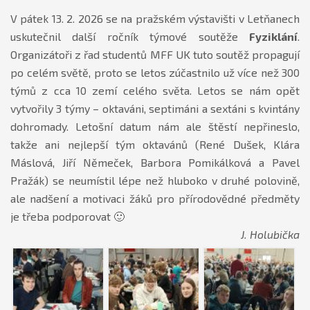
V pátek 13. 2. 2026 se na pražském výstavišti v Letňanech
uskutečnil další ročník týmové soutěže
Fyziklání
.
Organizátoři z řad studentů MFF UK tuto soutěž propagují
po celém světě, proto se letos zúčastnilo už více než 300
týmů z cca 10 zemí celého světa. Letos se nám opět
vytvořily 3 týmy – oktaváni, septimáni a sextáni s kvintány
dohromady. Letošní datum nám ale štěstí nepřineslo,
takže ani nejlepší tým oktavánů (René Dušek, Klára
Máslová, Jiří Němeček, Barbora Pomikálková a Pavel
Pražák) se neumístil lépe než hluboko v druhé polovině,
ale nadšení a motivaci žáků pro přírodovědné předměty
je třeba podporovat 🙂
J. Holubička