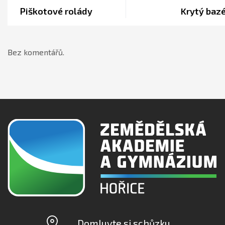
Piškotové rolády
Krytý baz
Bez komentářů.
Domluvte si schůzku