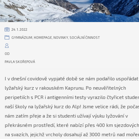
24. 1. 2022
GYMNÁZIUM
,
HOMEPAGE
,
NOVINKY
,
SOCIÁLNÍ ČINNOST
OD
PAVLA SKOŘEPOVÁ
I v dnešní covidově vypjaté době se nám podařilo uspořádat
lyžařský kurz v rakouském Kaprunu. Po neuvěřitelných
peripetiích s PCR i antigenními testy vyrazilo čtyřicet stude
naší školy na lyžařský kurz do Alp! Jsme velice rádi, že poča
nám zatím přeje a že si studenti užívají výuku lyžování v
překrásném prostředí, které nabízí přes 400 km sjezdových 
na svazích, jejichž vrcholy dosahují až 3000 metrů nad moře