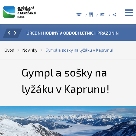
ZENÍ
ÚŘEDNÍ HODINY V OBDOBÍ LETNÍCH PRÁZDNIN
PŘÍ
Úvod
Novinky
Gympl a sošky na lyžáku v Kaprunu!
Gympl a sošky na
lyžáku v Kaprunu!