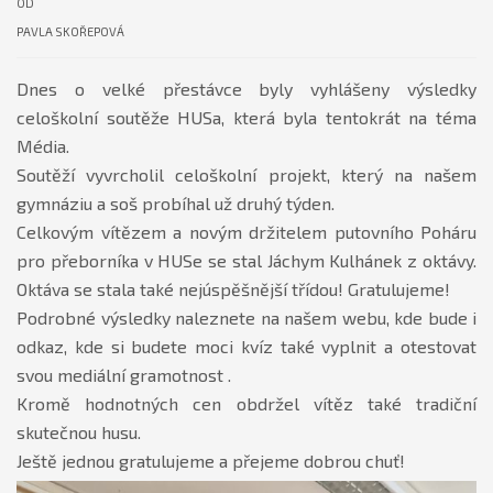
OD
PAVLA SKOŘEPOVÁ
Dnes o velké přestávce byly vyhlášeny výsledky
celoškolní soutěže HUSa, která byla tentokrát na téma
Média.
Soutěží vyvrcholil celoškolní projekt, který na našem
gymnáziu a soš probíhal už druhý týden.
Celkovým vítězem a novým držitelem putovního Poháru
pro přeborníka v HUSe se stal Jáchym Kulhánek z oktávy.
Oktáva se stala také nejúspěšnější třídou! Gratulujeme!
Podrobné výsledky naleznete na našem webu, kde bude i
odkaz, kde si budete moci kvíz také vyplnit a otestovat
svou mediální gramotnost .
Kromě hodnotných cen obdržel vítěz také tradiční
skutečnou husu.
Ještě jednou gratulujeme a přejeme dobrou chuť!