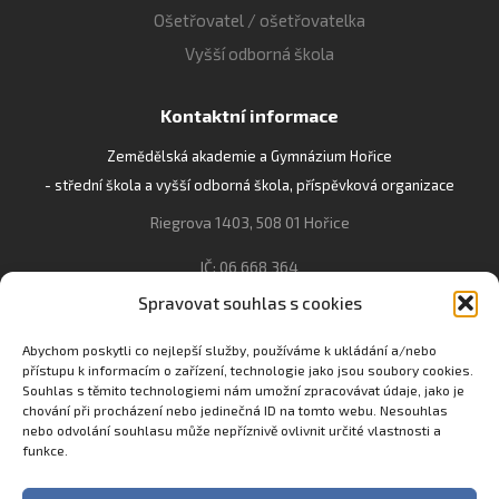
Ošetřovatel / ošetřovatelka
Vyšší odborná škola
Kontaktní informace
Zemědělská akademie a Gymnázium Hořice
- střední škola a vyšší odborná škola, příspěvková organizace
Riegrova 1403, 508 01 Hořice
IČ: 06 668 364
Spravovat souhlas s cookies
493 623 021, 493 623 022
info@gozhorice.cz
Abychom poskytli co nejlepší služby, používáme k ukládání a/nebo
přístupu k informacím o zařízení, technologie jako jsou soubory cookies.
www.zaghorice.cz
Souhlas s těmito technologiemi nám umožní zpracovávat údaje, jako je
Pověřenec pro ochranu osobních údajů:
chování při procházení nebo jedinečná ID na tomto webu. Nesouhlas
nebo odvolání souhlasu může nepříznivě ovlivnit určité vlastnosti a
Innovation One s.r.o. IČO: 04734807 Březenecká 4808 430 04
funkce.
Chomutov