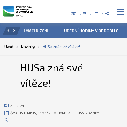
ZENÍ
ÚŘEDNÍ HODINY V OBDOBÍ LETNÍCH PRÁZDNIN
PŘÍ
Úvod
Novinky
HUSa zná své vítěze!
HUSa zná své
vítěze!
2. 4. 2024
ČASOPIS TEMPUS
,
GYMNÁZIUM
,
HOMEPAGE
,
HUSA
,
NOVINKY