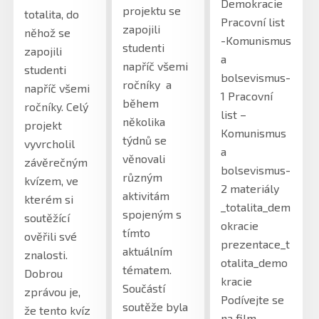
Demokracie
projektu se
totalita, do
Pracovní list
zapojili
něhož se
-Komunismus
studenti
zapojili
a
napříč všemi
studenti
bolsevismus-
ročníky a
napříč všemi
1 Pracovní
během
ročníky. Celý
list –
několika
projekt
Komunismus
týdnů se
vyvrcholil
a
věnovali
závěrečným
bolsevismus-
různým
kvízem, ve
2 materiály
aktivitám
kterém si
_totalita_dem
spojeným s
soutěžící
okracie
tímto
ověřili své
prezentace_t
aktuálním
znalosti.
otalita_demo
tématem.
Dobrou
kracie
Součástí
zprávou je,
Podívejte se
soutěže byla
že tento kvíz
na film