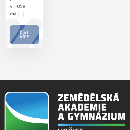
v HUSe
má
[…]
ČÍST
VÍCE