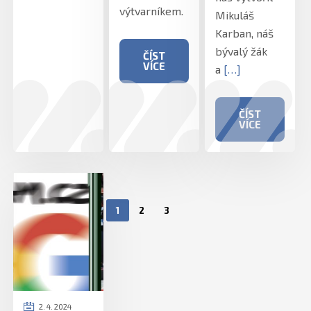
výtvarníkem.
Mikuláš
Karban, náš
bývalý žák
ČÍST
VÍCE
a
[…]
ČÍST
VÍCE
1
2
3
2. 4. 2024