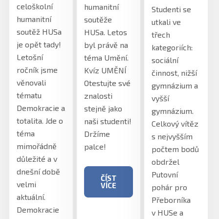
celoškolní
humanitní
Studenti se
humanitní
soutěže
utkali ve
soutěž HUSa
HUSa. Letos
třech
je opět tady!
byl právě na
kategoriích:
Letošní
téma Umění.
sociální
ročník jsme
Kvíz UMĚNÍ
činnost, nižší
věnovali
Otestujte své
gymnázium a
tématu
znalosti
vyšší
Demokracie a
stejně jako
gymnázium.
totalita. Jde o
naši studenti!
Celkový vítěz
téma
Držíme
s nejvyšším
mimořádně
palce!
počtem bodů
důležité a v
obdržel
dnešní době
Putovní
ČÍST
velmi
VÍCE
pohár pro
aktuální.
Přeborníka
Demokracie
v HUSe a