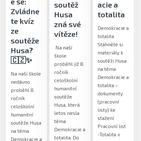
e se:
soutěž
acie a
Zvládne
Husa
totalita
te kvíz
zná své
Demokracie a
ze
vítěze!
totalita
soutěže
Stáhněte si
Na naší
Husa?
materiály k
škole
🇨🇿✨
soutěži Husa
proběhl již 8.
na téma
ročník
Na naší škole
Demokracie a
celoškolní
nedávno
totalita –
humanitní
proběhl 8.
dokumenty
soutěže
ročník
(pracovní
Husa, která
celoškolní
listy) ke
letos nesla
humanitní
stažení
téma
soutěže Husa
Pracovní list
Demokracie a
na téma
-Totalita x
totalita. Do
Demokracie a