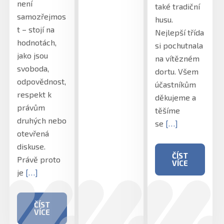
není
také tradiční
samozřejmos
husu.
t – stojí na
Nejlepší třída
hodnotách,
si pochutnala
jako jsou
na vítězném
svoboda,
dortu. Všem
odpovědnost,
účastníkům
respekt k
děkujeme a
právům
těšíme
druhých nebo
se
[…]
otevřená
diskuse.
ČÍST
Právě proto
VÍCE
je
[…]
ČÍST
VÍCE