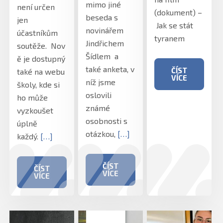
mimo jiné
není určen
(dokument) –
beseda s
jen
Jak se stát
novinářem
účastníkům
tyranem
Jindřichem
soutěže. Nov
Šídlem a
ě je dostupný
také anketa, v
ČÍST
také na webu
VÍCE
níž jsme
školy, kde si
oslovili
ho může
známé
vyzkoušet
osobnosti s
úplně
otázkou,
[…]
každý.
[…]
ČÍST
ČÍST
VÍCE
VÍCE