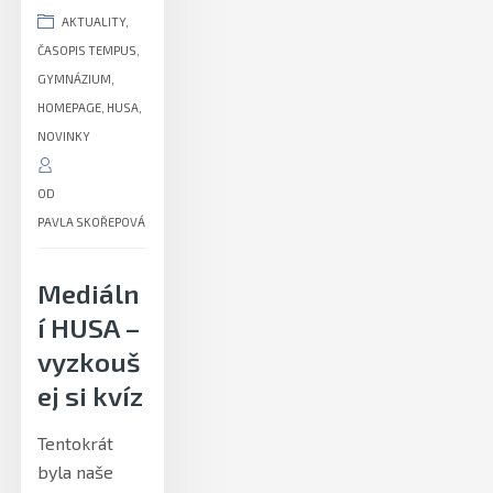
AKTUALITY
,
ČASOPIS TEMPUS
,
GYMNÁZIUM
,
HOMEPAGE
,
HUSA
,
NOVINKY
OD
PAVLA SKOŘEPOVÁ
Mediáln
í HUSA –
vyzkouš
ej si kvíz
Tentokrát
byla naše