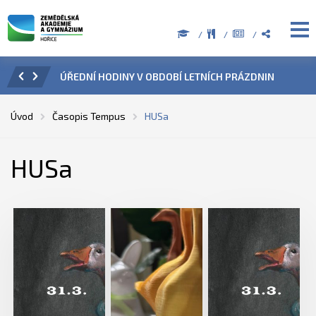
ZENÍ
ÚŘEDNÍ HODINY V OBDOBÍ LETNÍCH PRÁZDNIN
PŘÍ
Úvod
Časopis Tempus
HUSa
HUSa