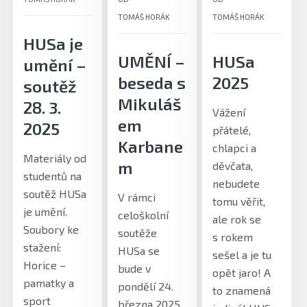
TOMÁŠ HORÁK
TOMÁŠ HORÁK
HUSa je
UMĚNÍ –
HUSa
umění –
beseda s
2025
soutěž
Mikuláš
28. 3.
Vážení
em
2025
přátelé,
Karbane
chlapci a
Materiály od
m
děvčata,
studentů na
nebudete
soutěž HUSa
V rámci
tomu věřit,
je umění.
celoškolní
ale rok se
Soubory ke
soutěže
s rokem
stažení:
HUSa se
sešel a je tu
Horice –
bude v
opět jaro! A
pamatky a
pondělí 24.
to znamená
sport
března 2025