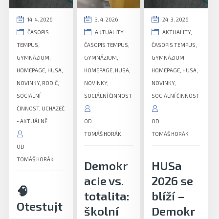
14. 4. 2026
3. 4. 2026
24. 3. 2026
ČASOPIS
AKTUALITY
,
AKTUALITY
,
TEMPUS
,
ČASOPIS TEMPUS
,
ČASOPIS TEMPUS
,
GYMNÁZIUM
,
GYMNÁZIUM
,
GYMNÁZIUM
,
HOMEPAGE
,
HUSA
,
HOMEPAGE
,
HUSA
,
HOMEPAGE
,
HUSA
,
NOVINKY
,
RODIČ
,
NOVINKY
,
NOVINKY
,
SOCIÁLNÍ
SOCIÁLNÍ ČINNOST
SOCIÁLNÍ ČINNOST
ČINNOST
,
UCHAZEČ
- AKTUÁLNĚ
OD
OD
TOMÁŠ HORÁK
TOMÁŠ HORÁK
OD
TOMÁŠ HORÁK
Demokr
HUSa
acie vs.
2026 se
🧠
totalita:
blíží –
Otestujt
školní
Demokr