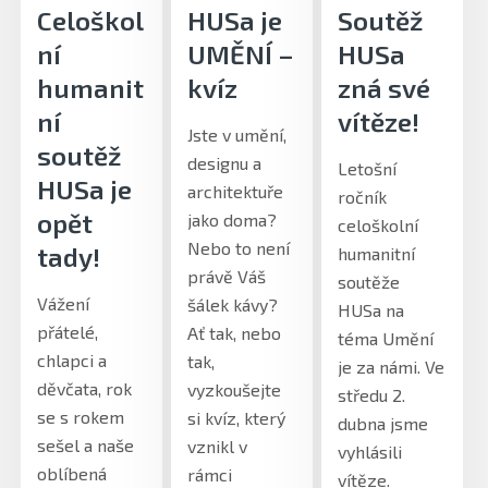
Celoškol
HUSa je
Soutěž
ní
UMĚNÍ –
HUSa
humanit
kvíz
zná své
ní
vítěze!
Jste v umění,
soutěž
designu a
Letošní
HUSa je
architektuře
ročník
opět
jako doma?
celoškolní
Nebo to není
tady!
humanitní
právě Váš
soutěže
Vážení
šálek kávy?
HUSa na
přátelé,
Ať tak, nebo
téma Umění
chlapci a
tak,
je za námi. Ve
děvčata, rok
vyzkoušejte
středu 2.
se s rokem
si kvíz, který
dubna jsme
sešel a naše
vznikl v
vyhlásili
oblíbená
rámci
vítěze.