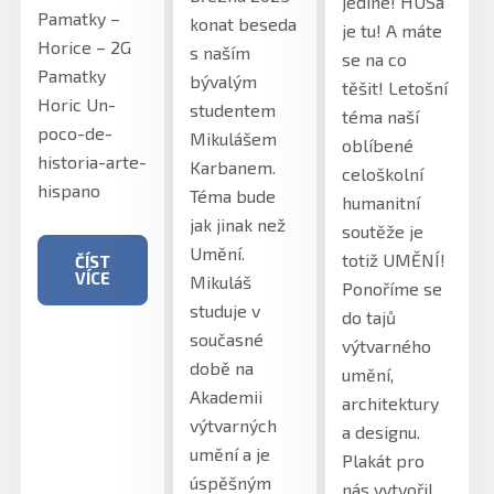
jediné! HUSa
Pamatky –
konat beseda
je tu! A máte
Horice – 2G
s naším
se na co
Pamatky
bývalým
těšit! Letošní
Horic Un-
studentem
téma naší
poco-de-
Mikulášem
oblíbené
historia-arte-
Karbanem.
celoškolní
hispano
Téma bude
humanitní
jak jinak než
soutěže je
Umění.
totiž UMĚNÍ!
ČÍST
VÍCE
Mikuláš
Ponoříme se
studuje v
do tajů
současné
výtvarného
době na
umění,
Akademii
architektury
výtvarných
a designu.
umění a je
Plakát pro
úspěšným
nás vytvořil