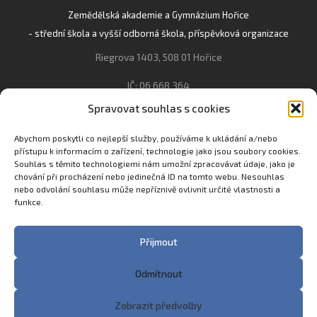
Zemědělská akademie a Gymnázium Hořice
- střední škola a vyšší odborná škola, příspěvková organizace
Riegrova 1403, 508 01 Hořice
IČ: 06 668 364
Spravovat souhlas s cookies
493 623 021, 493 623 022
info@gozhorice.cz
Abychom poskytli co nejlepší služby, používáme k ukládání a/nebo
přístupu k informacím o zařízení, technologie jako jsou soubory cookies.
www.zaghorice.cz
Souhlas s těmito technologiemi nám umožní zpracovávat údaje, jako je
chování při procházení nebo jedinečná ID na tomto webu. Nesouhlas
Pověřenec pro ochranu osobních údajů:
nebo odvolání souhlasu může nepříznivě ovlivnit určité vlastnosti a
Innovation One s.r.o. IČO: 04734807 Březenecká 4808 430 04
funkce.
Chomutov
Filip Šikola +420 775 992 451 filip.sikola@innone.cz
Přijmout
Odmítnout
Copyright © 2023 Zemědělská akademie a Gymnázium
Zobrazit předvolby
Hořice