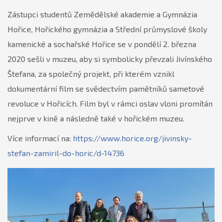
Zástupci studentů Zeměděls
ké akademie a Gymnázia
Hořice, Hořického gymnázia a Střední průmyslové školy
kamenické a sochařské Hořice se v pondělí 2. března
2020 sešli v muzeu, aby si symbolicky převzali Jivínského
Štefana, za společný projekt, při kterém vznikl
dokumentární film se svědectvím pamětníků sametové
revoluce v Hořicích. Film byl v rámci oslav vloni promítán
nejprve v kině a následně také v hořickém muzeu.
Více informací na:
https://www.horice.org/jivinsky-
stefan-zamiril-do-horic/d-14736