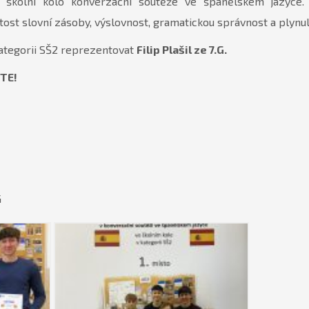
školní kolo konverzační soutěže ve španělském jazyce. 
tost slovní zásoby, výslovnost, gramatickou správnost a plynul
kategorii SŠ2 reprezentovat
Filip Plašil ze 7.G.
TE!
G