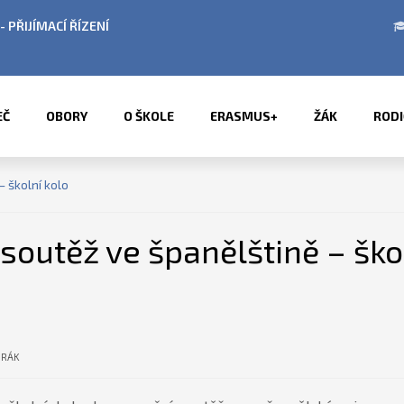
ODINY V OBDOBÍ LETNÍCH PRÁZDNIN
PŘÍMĚSTS
EČ
OBORY
O ŠKOLE
ERASMUS+
ŽÁK
RODI
 školní kolo
soutěž ve španělštině – ško
ORÁK