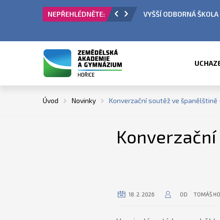
ORNÁ ŠKOLA - PŘIJÍMACÍ ŘÍZENÍ
ÚŘEDNÍ H
UCHAZ
Úvod
Novinky
Konverzační soutěž ve španělštině –
Konverzační 
18. 2. 2026
OD
TOMÁŠ H