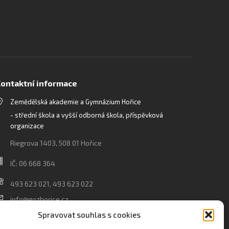
ontaktní informace
Zemědělská akademie a Gymnázium Hořice
- střední škola a vyšší odborná škola, příspěvková
organizace
Riegrova 1403, 508 01 Hořice
IČ: 06 668 364
493 623 021, 493 623 022
info@gozhorice.cz
www.zaghorice.cz
Spravovat souhlas s cookies