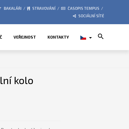
KÉ TÁBORY 2026
ZE ŽIVOT
BAKALÁŘI
STRAVOVÁNÍ
ČASOPIS TEMPUS
SOCIÁLNÍ SÍTĚ
Search for:
Č
VEŘEJNOST
KONTAKTY
lní kolo