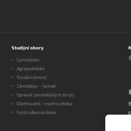
Studijní obory
K
Gymnázium
Agropodnikání
Sociální činnost
Zěmědělec – farmář
Opravář zemědělských strojů
Ošetřovatel / ošetřovatelka
Vyšší odborná škola