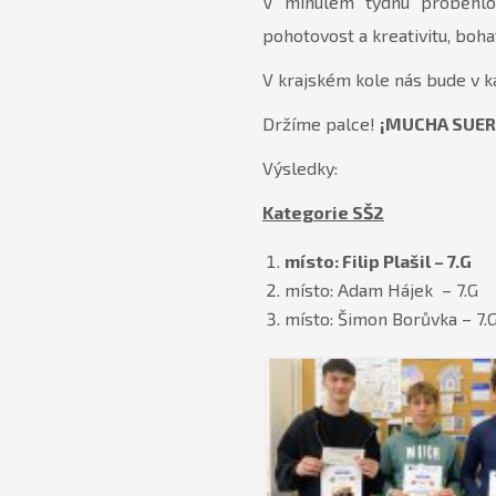
V minulém týdnu proběhlo 
pohotovost a kreativitu, boha
V krajském kole nás bude v 
Držíme palce!
¡MUCHA SUER
Výsledky:
Kategorie SŠ2
místo: Filip Plašil – 7.G
místo: Adam Hájek – 7.G
místo: Šimon Borůvka – 7.