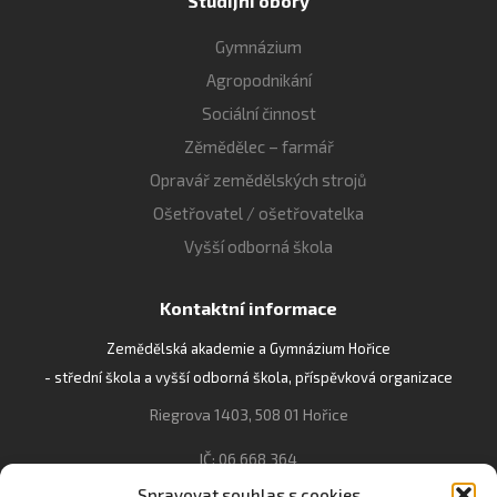
Studijní obory
Gymnázium
Agropodnikání
Sociální činnost
Zěmědělec – farmář
Opravář zemědělských strojů
Ošetřovatel / ošetřovatelka
Vyšší odborná škola
Kontaktní informace
Zemědělská akademie a Gymnázium Hořice
- střední škola a vyšší odborná škola, příspěvková organizace
Riegrova 1403, 508 01 Hořice
IČ: 06 668 364
Spravovat souhlas s cookies