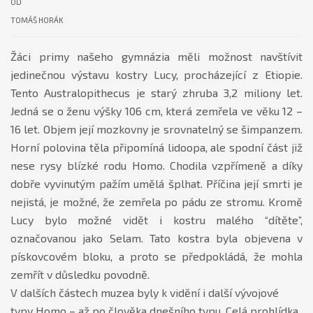
OD
TOMÁŠ HORÁK
Žáci primy našeho gymnázia měli možnost navštívit
jedinečnou výstavu kostry Lucy, procházející z Etiopie.
Tento Australopithecus je starý zhruba 3,2 miliony let.
Jedná se o ženu výšky 106 cm, která zemřela ve věku 12 –
16 let. Objem její mozkovny je srovnatelný se šimpanzem.
Horní polovina těla připomíná lidoopa, ale spodní část již
nese rysy blízké rodu Homo. Chodila vzpřímeně a díky
dobře vyvinutým pažím umělá šplhat. Příčina její smrti je
nejistá, je možné, že zemřela po pádu ze stromu. Kromě
Lucy bylo možné vidět i kostru malého “dítěte”,
označovanou jako Selam. Tato kostra byla objevena v
pískovcovém bloku, a proto se předpokládá, že mohla
zemřít v důsledku povodně.
V dalších částech muzea byly k vidění i další vývojové
typy Homo – až po člověka dnešního typu. Celá prohlídka