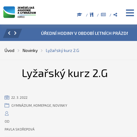
ZENÍ
ÚŘEDNÍ HODINY V OBDOBÍ LETNÍCH PRÁZDNIN
PŘÍ
Úvod
Novinky
Lyžařský kurz 2.G
Lyžařský kurz 2.G
22. 3. 2022
GYMNÁZIUM
,
HOMEPAGE
,
NOVINKY
OD
PAVLA SKOŘEPOVÁ