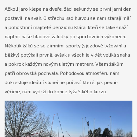
Ačkoli jaro klepe na dveře, žáci sekundy se první jarní den
postavili na svah. O střechu nad hlavou se nám starají milí
a pohostinní majitelé penzionu Klára, kteří se také snaží
naplnit naše hladové žaludky po sportovních výkonech.
Několik žáků se se zimními sporty (sjezdové lyžování a
běžky) potýkají prvně, avšak u všech je vidět veliká snaha
a pokrok každým novým ujetým metrem. Všem žákům
patří obrovská pochvala. Pohodovou atmosféru nám
dokresluje ideální slunečné počasí, které, jak pevně
věříme, nám vydrží do konce lyžařského kurzu.