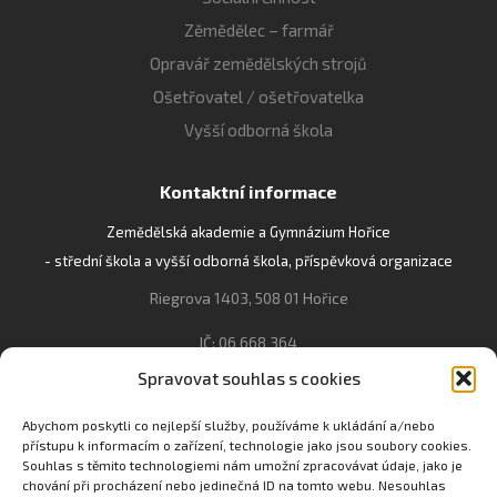
Zěmědělec – farmář
Opravář zemědělských strojů
Ošetřovatel / ošetřovatelka
Vyšší odborná škola
Kontaktní informace
Zemědělská akademie a Gymnázium Hořice
- střední škola a vyšší odborná škola, příspěvková organizace
Riegrova 1403, 508 01 Hořice
IČ: 06 668 364
Spravovat souhlas s cookies
493 623 021, 493 623 022
info@gozhorice.cz
Abychom poskytli co nejlepší služby, používáme k ukládání a/nebo
přístupu k informacím o zařízení, technologie jako jsou soubory cookies.
www.zaghorice.cz
Souhlas s těmito technologiemi nám umožní zpracovávat údaje, jako je
Pověřenec pro ochranu osobních údajů:
chování při procházení nebo jedinečná ID na tomto webu. Nesouhlas