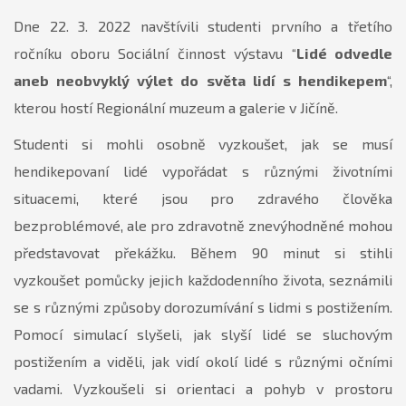
Dne 22. 3. 2022 navštívili studenti prvního a třetího
ročníku oboru Sociální činnost výstavu “
Lidé odvedle
aneb neobvyklý výlet do světa lidí s hendikepem
“,
kterou hostí Regionální muzeum a galerie v Jičíně.
Studenti si mohli osobně vyzkoušet, jak se musí
hendikepovaní lidé vypořádat s různými životními
situacemi, které jsou pro zdravého člověka
bezproblémové, ale pro zdravotně znevýhodněné mohou
představovat překážku. Během 90 minut si stihli
vyzkoušet pomůcky jejich každodenního života, seznámili
se s různými způsoby dorozumívání s lidmi s postižením.
Pomocí simulací slyšeli, jak slyší lidé se sluchovým
postižením a viděli, jak vidí okolí lidé s různými očními
vadami. Vyzkoušeli si orientaci a pohyb v prostoru