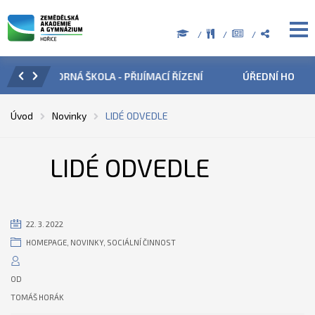
ZENÍ
ÚŘEDNÍ HODINY V OBDOBÍ LETNÍCH PRÁZDNIN
PŘÍ
Úvod
Novinky
LIDÉ ODVEDLE
LIDÉ ODVEDLE
22. 3. 2022
HOMEPAGE
,
NOVINKY
,
SOCIÁLNÍ ČINNOST
OD
TOMÁŠ HORÁK