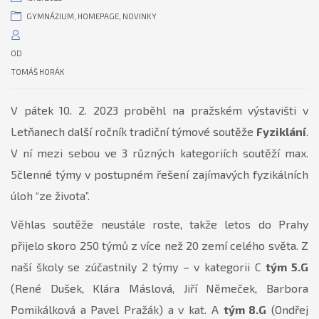
GYMNÁZIUM
,
HOMEPAGE
,
NOVINKY
OD
TOMÁŠ HORÁK
V pátek 10. 2. 2023 proběhl na pražském výstavišti v
Letňanech další ročník tradiční týmové soutěže
Fyziklání
.
V ní mezi sebou ve 3 různých kategoriích soutěží max.
5členné týmy v postupném řešení zajímavých fyzikálních
úloh “ze života”.
Věhlas soutěže neustále roste, takže letos do Prahy
přijelo skoro 250 týmů z více než 20 zemí celého světa. Z
naší školy se zúčastnily 2 týmy – v kategorii C
tým 5.G
(René Dušek, Klára Máslová, Jiří Němeček, Barbora
Pomikálková a Pavel Pražák) a v kat. A
tým 8.G
(Ondřej