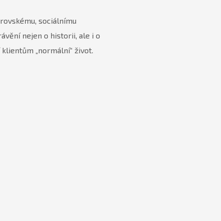
parovskému, sociálnímu
ní nejen o historii, ale i o
 klientům „normální“ život.