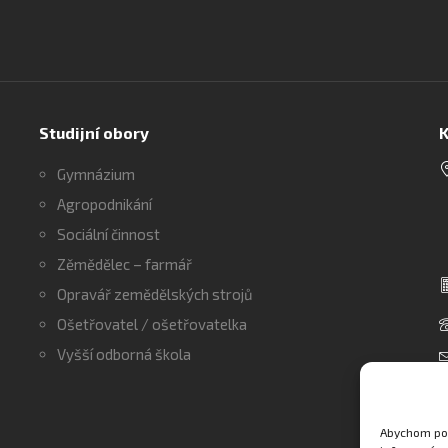
Studijní obory
K
Gymnázium
Agropodnikání
Sociální činnost
Zěmědělec – farmář
Opravář zemědělských strojů
Ošetřovatel / ošetřovatelka
Vyšší odborná škola
Abychom pos