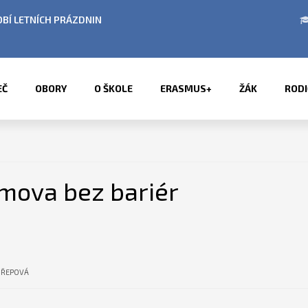
BÍ LETNÍCH PRÁZDNIN
PŘÍMĚSTSKÉ TÁBORY 2
EČ
OBORY
O ŠKOLE
ERASMUS+
ŽÁK
RODI
mova bez bariér
OŘEPOVÁ