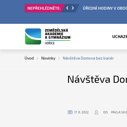
 PŘIJÍMACÍ ŘÍZENÍ
ÚŘEDNÍ HODINY V OBDO
UCHAZ
Úvod
Novinky
Návštěva Domova bez bariér
Návštěva Do
17. 6. 2022
OD
PAVLA SK