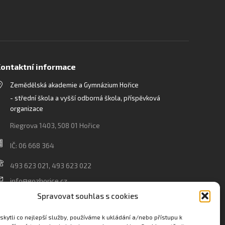
ontaktní informace
Zemědělská akademie a Gymnázium Hořice
- střední škola a vyšší odborná škola, příspěvková
organizace
Riegrova 1403, 508 01 Hořice
IČ: 06 668 364
493 623 021, 493 623 022
info@gozhorice.cz
www.zaghorice.cz
Spravovat souhlas s cookies
Pověřenec pro ochranu osobních údajů:
kytli co nejlepší služby, používáme k ukládání a/nebo přístupu k