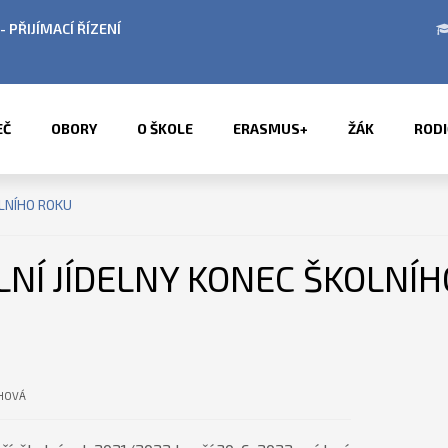
NY V OBDOBÍ LETNÍCH PRÁZDNIN
PŘÍMĚSTSKÉ
EČ
OBORY
O ŠKOLE
ERASMUS+
ŽÁK
RODI
LNÍHO ROKU
NÍ JÍDELNY KONEC ŠKOLNÍ
CHOVÁ