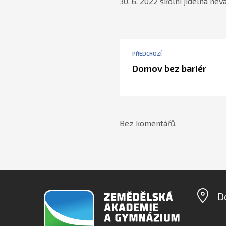
30. 6. 2022 školní jídelna nev
PŘEDCHOZÍ
Domov bez bariér
Bez komentářů.
D