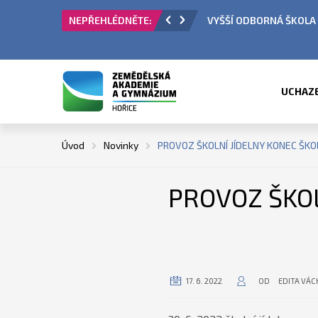
Á ŠKOLA - PŘIJÍMACÍ ŘÍZENÍ
ÚŘEDNÍ HODI
UCHAZ
Úvod
Novinky
PROVOZ ŠKOLNÍ JÍDELNY KONEC ŠKO
PROVOZ ŠKOL
17. 6. 2022
OD
EDITA VÁ