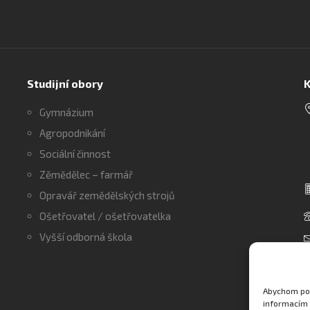
Studijní obory
K
Gymnázium
Agropodnikání
Sociální činnost
Zěmědělec – farmář
Opravář zemědělských strojů
Ošetřovatel / ošetřovatelka
Vyšší odborná škola
Abychom pos
informacím 