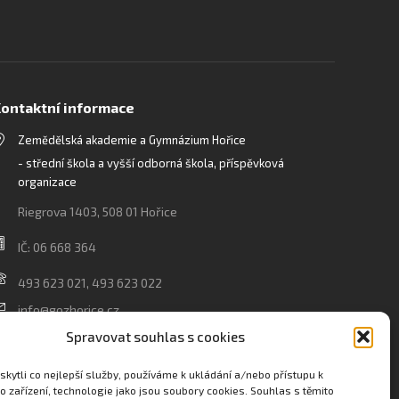
ontaktní informace
Zemědělská akademie a Gymnázium Hořice
- střední škola a vyšší odborná škola, příspěvková
organizace
Riegrova 1403, 508 01 Hořice
IČ: 06 668 364
493 623 021, 493 623 022
info@gozhorice.cz
www.zaghorice.cz
Spravovat souhlas s cookies
Pověřenec pro ochranu osobních údajů:
kytli co nejlepší služby, používáme k ukládání a/nebo přístupu k
Innovation One s.r.o. IČO: 04734807 Březenecká 4808
o zařízení, technologie jako jsou soubory cookies. Souhlas s těmito