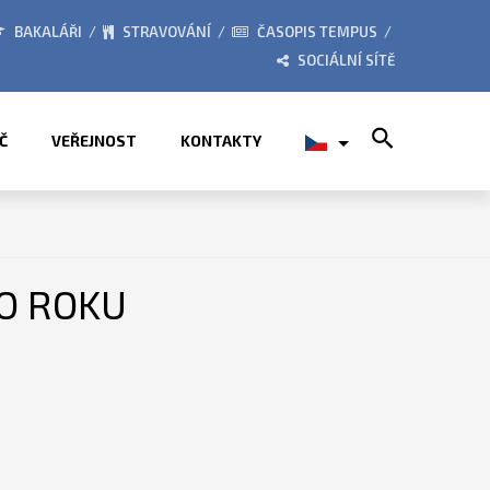
 TÁBORY 2026
ZE ŽIVOTA Š
BAKALÁŘI
STRAVOVÁNÍ
ČASOPIS TEMPUS
SOCIÁLNÍ SÍTĚ
Search for:
Č
VEŘEJNOST
KONTAKTY
HO ROKU