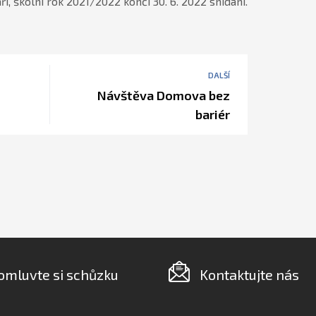
aří, školní rok 2021/2022 končí 30. 6. 2022 snídaní.
DALŠÍ
Návštěva Domova bez
bariér
omluvte si schůzku
Kontaktujte nás