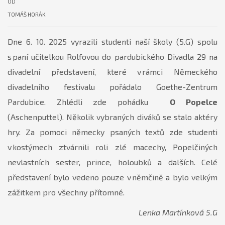
OD
TOMÁŠ HORÁK
Dne 6. 10. 2025 vyrazili studenti naší školy (5.G) spolu
s paní učitelkou Rolfovou do pardubického Divadla 29 na
divadelní představení, které v rámci Německého
divadelního festivalu pořádalo Goethe-Zentrum
Pardubice. Zhlédli zde pohádku
O Popelce
(Aschenputtel). Několik vybraných diváků se stalo aktéry
hry. Za pomoci německy psaných textů zde studenti
v kostýmech ztvárnili roli zlé macechy, Popelčiných
nevlastních sester, prince, holoubků a dalších. Celé
představení bylo vedeno pouze v němčině a bylo velkým
zážitkem pro všechny přítomné.
Lenka Martínková 5.G