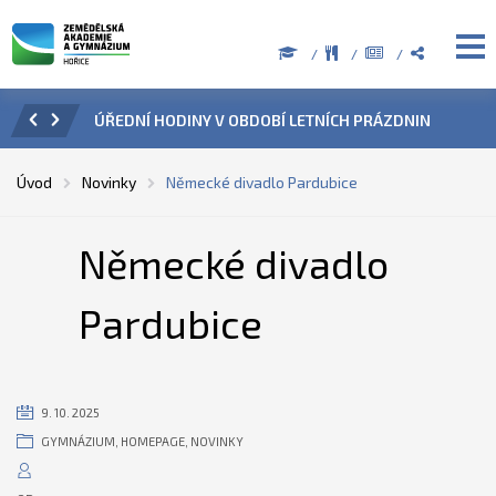
ZENÍ
ÚŘEDNÍ HODINY V OBDOBÍ LETNÍCH PRÁZDNIN
PŘÍ
Úvod
Novinky
Německé divadlo Pardubice
Německé divadlo
Pardubice
9. 10. 2025
GYMNÁZIUM
,
HOMEPAGE
,
NOVINKY