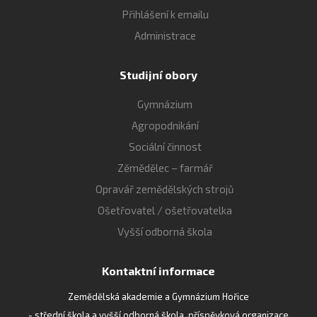
Přihlášení k emailu
Administrace
Studijní obory
Gymnázium
Agropodnikání
Sociální činnost
Zěmědělec – farmář
Opravář zemědělských strojů
Ošetřovatel / ošetřovatelka
Vyšší odborná škola
Kontaktní informace
Zemědělská akademie a Gymnázium Hořice
- střední škola a vyšší odborná škola, příspěvková organizace