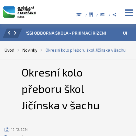
ŘÍZENÍ
ÚŘEDNÍ HODINY V OBDOBÍ LETNÍCH PRÁZDNIN
PŘ
Úvod
Novinky
Okresní kolo přeboru škol Jičínska v šachu
Okresní kolo
přeboru škol
Jičínska v šachu
19. 12. 2024