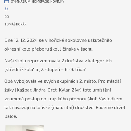
GYMNÁZIUM
,
HOMEPAGE
,
NOVINKY
OD
TOMÁŠ HORÁK
Dne 12. 12. 2024 se v hořické sokolovně uskutečnilo
okresní kolo přeboru škol Jičínska v šachu.
Naši školu reprezentovala 2 družstva v kategoriích
„střední škola“ a „2. stupeň – 6.-9. třída“.
Obě vybojovala ve svých skupinách 2. místo. Pro mladší
žáky (Kašpar, Jindra, Orct, Kylar, Zívr) toto umístění
znamená postup do krajského přeboru škol! Výsledkem
tak navazují na loňské (maturitní) družstvo. Budeme držet
palce.