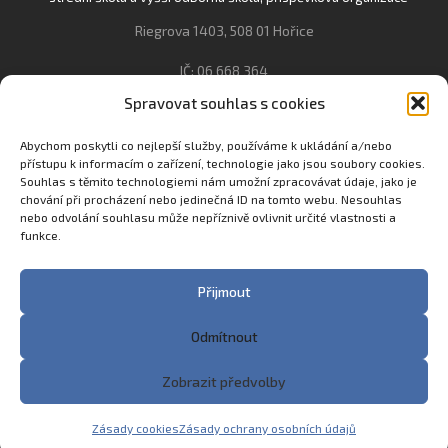
Riegrova 1403, 508 01 Hořice
IČ: 06 668 364
Spravovat souhlas s cookies
493 623 021, 493 623 022
info@gozhorice.cz
Abychom poskytli co nejlepší služby, používáme k ukládání a/nebo
přístupu k informacím o zařízení, technologie jako jsou soubory cookies.
www.zaghorice.cz
Souhlas s těmito technologiemi nám umožní zpracovávat údaje, jako je
Pověřenec pro ochranu osobních údajů:
chování při procházení nebo jedinečná ID na tomto webu. Nesouhlas
nebo odvolání souhlasu může nepříznivě ovlivnit určité vlastnosti a
Innovation One s.r.o. IČO: 04734807 Březenecká 4808 430 04
funkce.
Chomutov
Filip Šikola +420 775 992 451 filip.sikola@innone.cz
Přijmout
Odmítnout
Copyright © 2023 Zemědělská akademie a Gymnázium
Zobrazit předvolby
Hořice
Made with
♥
in Trutnov by
eStation.cz
Zásady cookies
Zásady ochrany osobních údajů