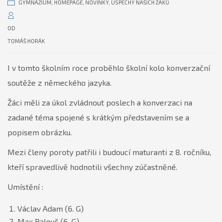
GYMNÁZIUM
,
HOMEPAGE
,
NOVINKY
,
ÚSPĚCHY NAŠICH ŽÁKŮ
OD
TOMÁŠ HORÁK
I v tomto školním roce proběhlo školní kolo konverzační
soutěže z německého jazyka.
Žáci měli za úkol zvládnout poslech a konverzaci na
zadané téma spojené s krátkým představením se a
popisem obrázku.
Mezi členy poroty patřili i budoucí maturanti z 8. ročníku,
kteří spravedlivě hodnotili všechny zúčastněné.
Umístění :
Václav Adam (6. G)
Max Palouš (6. G)