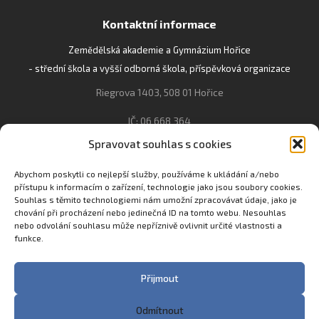
Kontaktní informace
Zemědělská akademie a Gymnázium Hořice
- střední škola a vyšší odborná škola, příspěvková organizace
Riegrova 1403, 508 01 Hořice
IČ: 06 668 364
Spravovat souhlas s cookies
493 623 021, 493 623 022
info@gozhorice.cz
Abychom poskytli co nejlepší služby, používáme k ukládání a/nebo
přístupu k informacím o zařízení, technologie jako jsou soubory cookies.
www.zaghorice.cz
Souhlas s těmito technologiemi nám umožní zpracovávat údaje, jako je
Pověřenec pro ochranu osobních údajů:
chování při procházení nebo jedinečná ID na tomto webu. Nesouhlas
nebo odvolání souhlasu může nepříznivě ovlivnit určité vlastnosti a
Innovation One s.r.o. IČO: 04734807 Březenecká 4808 430 04
funkce.
Chomutov
Filip Šikola +420 775 992 451 filip.sikola@innone.cz
Přijmout
Odmítnout