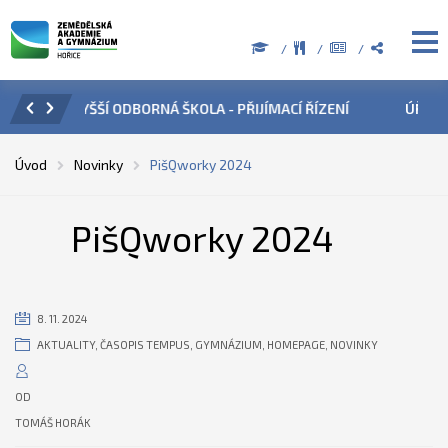
ÍZENÍ
ÚŘEDNÍ HODINY V OBDOBÍ LETNÍCH PRÁZDNIN
PŘÍ
Úvod
Novinky
PišQworky 2024
PišQworky 2024
8. 11. 2024
AKTUALITY
,
ČASOPIS TEMPUS
,
GYMNÁZIUM
,
HOMEPAGE
,
NOVINKY
OD
TOMÁŠ HORÁK