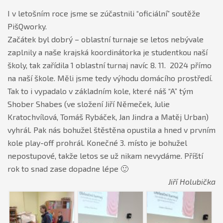
I v letošním roce jsme se zúčastnili “oficiální” soutěže
PišQworky.
Začátek byl dobrý – oblastní turnaje se letos nebývale
zaplnily a naše krajská koordinátorka je studentkou naší
školy, tak zařídila 1 oblastní turnaj navíc 8. 11. 2024 přímo
na naší škole. Měli jsme tedy výhodu domácího prostředí.
Tak to i vypadalo v základním kole, které náš “A” tým
Shober Shabes (ve složení Jiří Němeček, Julie
Kratochvílová, Tomáš Rybáček, Jan Jindra a Matěj Urban)
vyhrál. Pak nás bohužel štěstěna opustila a hned v prvním
kole play-off prohrál. Konečné 3. místo je bohužel
nepostupové, takže letos se už nikam nevydáme. Příští
rok to snad zase dopadne lépe 🙂
Jiří Holubička