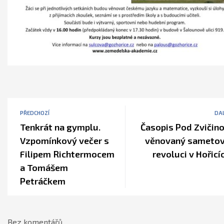
PŘEDCHOZÍ
DAL
Tenkrát na gymplu.
Časopis Pod Zvičin
Vzpomínkový večer s
věnovaný sameto
Filipem Richtermocem
revoluci v Hořicí
a Tomášem
Petráčkem
Bez komentářů.