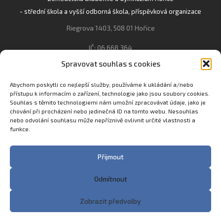
- střední škola a vyšší odborná škola, příspěvková organizace
Riegrova 1403, 508 01 Hořice
IČ: 06 668 364
Spravovat souhlas s cookies
493 623 021, 493 623 022
info@gozhorice.cz
Abychom poskytli co nejlepší služby, používáme k ukládání a/nebo
přístupu k informacím o zařízení, technologie jako jsou soubory cookies.
www.zaghorice.cz
Souhlas s těmito technologiemi nám umožní zpracovávat údaje, jako je
Pověřenec pro ochranu osobních údajů:
chování při procházení nebo jedinečná ID na tomto webu. Nesouhlas
nebo odvolání souhlasu může nepříznivě ovlivnit určité vlastnosti a
Innovation One s.r.o. IČO: 04734807 Březenecká 4808 430 04
funkce.
Chomutov
Filip Šikola +420 775 992 451 filip.sikola@innone.cz
Přijmout
Odmítnout
Copyright © 2023 Zemědělská akademie a Gymnázium
Zobrazit předvolby
Hořice