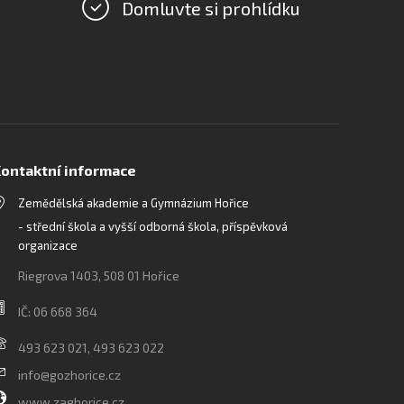
Domluvte si prohlídku
ontaktní informace
Zemědělská akademie a Gymnázium Hořice
- střední škola a vyšší odborná škola, příspěvková
organizace
Riegrova 1403, 508 01 Hořice
IČ: 06 668 364
493 623 021, 493 623 022
info@gozhorice.cz
www.zaghorice.cz