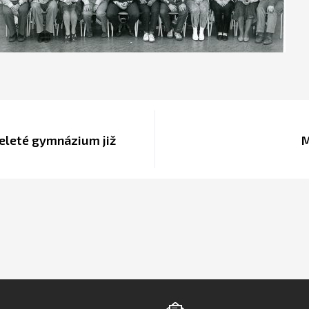
celeté gymnázium již
M