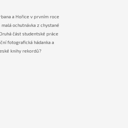
Erbana a Hořice v prvním roce
 a malá ochutnávka z chystané
 Druhá část studentské práce
iční fotografická hádanka a
 České knihy rekordů?