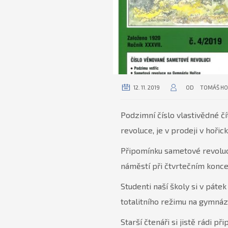
12. 11. 2019
OD
TOMÁŠ H
Podzimní číslo vlastivědné čí
revoluce, je v prodeji v hořic
Připomínku sametové revoluce
náměstí při čtvrtečním koncer
Studenti naší školy si v páte
totalitního režimu na gymnáz
Starší čtenáři si jistě rádi p