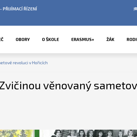
BÍ LETNÍCH PRÁZDNIN
PŘÍMĚSTSKÉ TÁBORY 2
EČ
OBORY
O ŠKOLE
ERASMUS+
ŽÁK
RODI
tové revoluci v Hořicích
Zvičinou věnovaný sametové