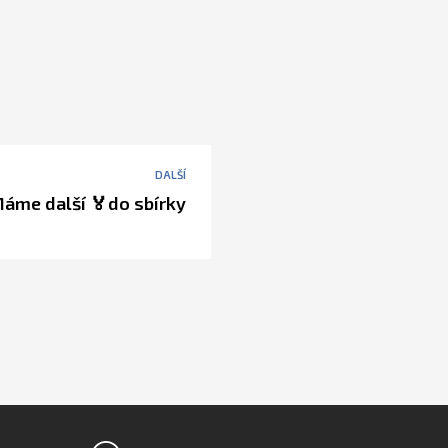
DALŠÍ
áme další 🏅do sbírky