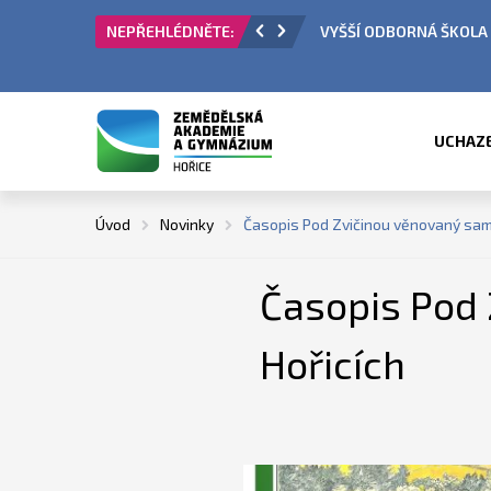
 PŘIJÍMACÍ ŘÍZENÍ
ÚŘEDNÍ HODINY V OBDO
UCHAZ
Úvod
Novinky
Časopis Pod Zvičinou věnovaný same
Časopis Pod 
Hořicích