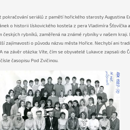
ět pokračování seriálů z pamětí hořického starosty Augustina 
ánek o historii lískovického kostela z pera Vladimíra Šťovíčka
m českých rybníků, zaměřená na známé rybníky v našem kraji.
lší zajímavosti o původu názvu města Hořice. Nechybí ani trad
ty. A na závěr otázka: Víte, čím se obyvatelé Lukavce zapsali do
čísle časopisu Pod Zvičinou.