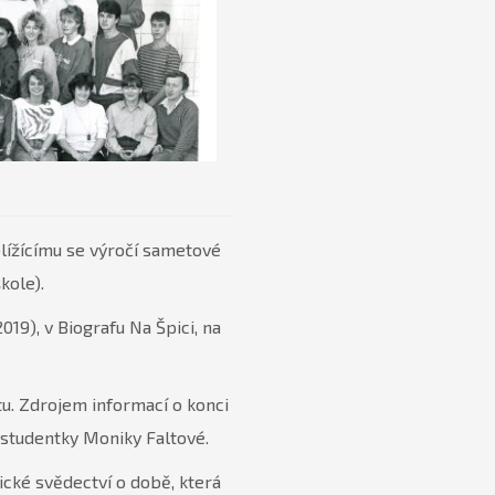
blížícímu se výročí sametové
kole).
19), v Biografu Na Špici, na
tu. Zdrojem informací o konci
 studentky Moniky Faltové.
tické svědectví o době, která