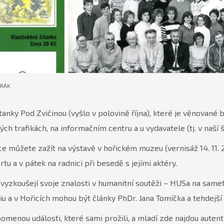
ORÁK
tanky Pod Zvičinou (vyšlo v polovině října), které je věnované 
kých trafikách, na informačním centru a u vydavatele (tj. v naší š
 můžete zažít na výstavě v hořickém muzeu (vernisáž 14. 11. 20
tu a v pátek na radnici při besedě s jejími aktéry.
k vyzkoušejí svoje znalosti v humanitní soutěži – HUSa na same
iu a v Hořicích mohou být články PhDr. Jana Tomíčka a tehdejší
řipomenou události, které sami prožili, a mladí zde najdou auten