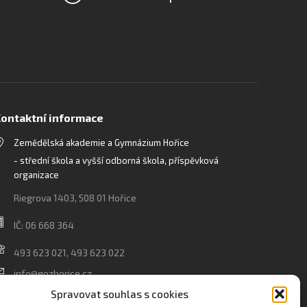
ontaktní informace
Zemědělská akademie a Gymnázium Hořice
- střední škola a vyšší odborná škola, příspěvková
organizace
Riegrova 1403, 508 01 Hořice
IČ: 06 668 364
493 623 021, 493 623 022
info@gozhorice.cz
Spravovat souhlas s cookies
www.zaghorice.cz