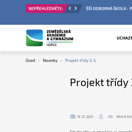
 PŘIJÍMACÍ ŘÍZENÍ
ÚŘEDNÍ HODINY V OBDO
UCHAZ
Úvod
Novinky
Projekt třídy 3. G
Projekt třídy 
16. 12. 2021
OD
PAVLA SK
Studentky gymnázia si zpestř