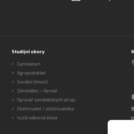
Studijní obory
K
Gymnázium
Agropodnikání
Sociální činnost
Zěmědělec – farmář
Opravář zemědělských strojů
Ošetřovatel / ošetřovatelka
Vyšší odborná škola