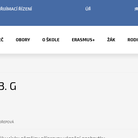
BÍ LETNÍCH PRÁZDNIN
PŘÍMĚSTSKÉ TÁBORY 2
EČ
OBORY
O ŠKOLE
ERASMUS+
ŽÁK
RODI
3. G
OŘEPOVÁ
ily výuku němčiny přípravou vánoční pochoutky.