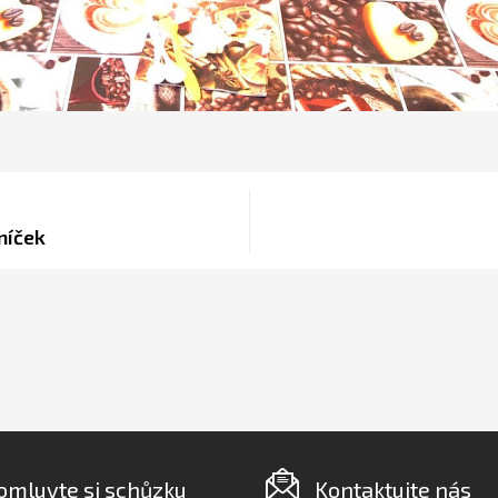
níček
omluvte si schůzku
Kontaktujte nás