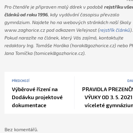
Pro čtenáře je připraven malý dárek v podobě
rejstříku vše
článků od roku 1996
, kdy vydávání časopisu převzalo
gymnázium. Najdete ho na webových stránkách naší školy
www.zaghorice.cz pod odkazem Veřejnost (
rejstřík článků
).
Pokud narazíte na článek, který Vás zajímá, kontaktujte
redaktory Ing. Tomáše Horáka (horak@gozhorice.cz) nebo P
Jana Tomíčka (tomicek@gozhorice.cz).
PŘEDCHOZÍ
DAL
Výběrové řízení na
PRAVIDLA PREZENČ
Dodávku projektové
VÝUKY OD 3. 5. 2021
dokumentace
víceleté gymnázi
Bez komentářů.