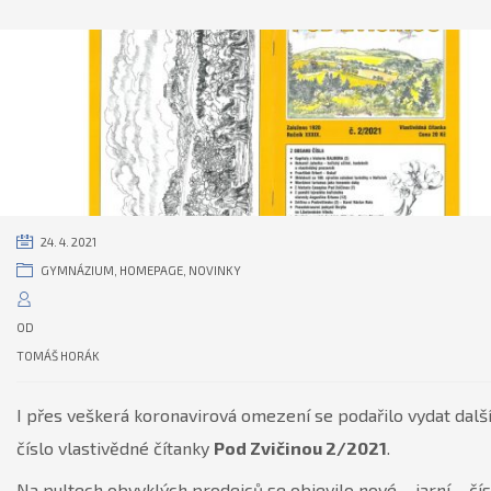
24. 4. 2021
GYMNÁZIUM
,
HOMEPAGE
,
NOVINKY
OD
TOMÁŠ HORÁK
I přes veškerá koronavirová omezení se podařilo vydat dalš
číslo vlastivědné čítanky
Pod Zvičinou 2/2021
.
Na pultech obvyklých prodejců se objevilo nové – jarní – čís