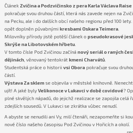
Článek
Zvičina a Podzvičinsko z pera Karla Václava Raise
pokračuje svou druhou částí, která nás zavede nejen na Zvič
na Pecku, ale i do dalších obcí našeho regionu před 100 lety. 
opět doplněn půvabnými
kresbami Oskara Teimera
.
Milovníky přírody jistě potěší článek o
pseudokrasové jes
Skrýše na Libotovském hřbetu
.
V tomto čísle Pod Zvičinou začíná
nový seriál o raných če
dějinách
, věnovaný tentokrát
kmeni Charvátů
.
Studentská práce o historii
vsi Obora
pokračuje svou druho
částí.
Výstava Za sklem
se objevila v městské knihovně. Nenechte 
ujít! A jaké byly
Velikonoce v Lukavci v době covidové
? Op
plné skvělých nápadů, do jejichž realizace se zapojila celá ř
zdejších sousedů. V Lukavci se zkrátka vůbec nenudí.
A abyste se nenudili ani Vy, milí čtenáři, nezapomeňte si kou
nové číslo našeho časopisu Pod Zvičinou v Hořicích a okolí.
re