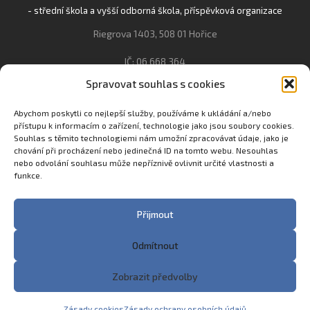
- střední škola a vyšší odborná škola, příspěvková organizace
Riegrova 1403, 508 01 Hořice
IČ: 06 668 364
Spravovat souhlas s cookies
493 623 021, 493 623 022
info@gozhorice.cz
Abychom poskytli co nejlepší služby, používáme k ukládání a/nebo
přístupu k informacím o zařízení, technologie jako jsou soubory cookies.
www.zaghorice.cz
Souhlas s těmito technologiemi nám umožní zpracovávat údaje, jako je
Pověřenec pro ochranu osobních údajů:
chování při procházení nebo jedinečná ID na tomto webu. Nesouhlas
nebo odvolání souhlasu může nepříznivě ovlivnit určité vlastnosti a
Innovation One s.r.o. IČO: 04734807 Březenecká 4808 430 04
funkce.
Chomutov
Filip Šikola +420 775 992 451 filip.sikola@innone.cz
Přijmout
Odmítnout
Copyright © 2023 Zemědělská akademie a Gymnázium
Zobrazit předvolby
Hořice
Made with
♥
in Trutnov by
eStation.cz
Zásady cookies
Zásady ochrany osobních údajů