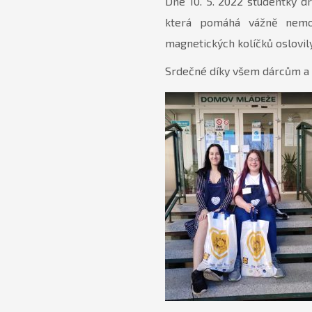
Dne 10. 5. 2022 studentky dr
která pomáhá vážně nemoc
magnetických kolíčků oslovily
Srdečné díky všem dárcům a 