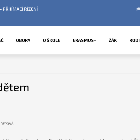
 V OBDOBÍ LETNÍCH PRÁZDNIN
PŘÍMĚSTSKÉ TÁ
EČ
OBORY
O ŠKOLE
ERASMUS+
ŽÁK
RODI
 dětem
OŘEPOVÁ