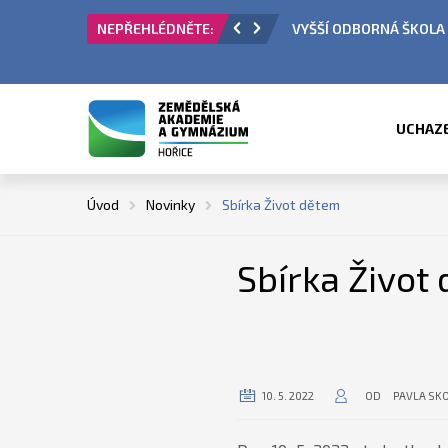
KOLA - PŘIJÍMACÍ ŘÍZENÍ
ÚŘEDNÍ HODINY
UCHAZ
Úvod
Novinky
Sbírka Život dětem
Sbírka Život
10. 5. 2022
OD
PAVLA SK