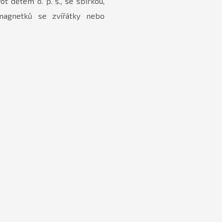
t dětem o. p. s., se sbírkou,
magnetků se zvířátky nebo