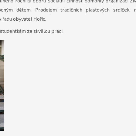
uhého ročníku oboru Sociální činnost pomohly organizaci Živo
ným dětem. Prodejem tradičních plastových srdíček, 
 řadu obyvatel Hořic.
studentkám za skvělou práci.