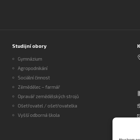
Studijní obory
K
Gymnázium
Agropodnikání
Sociální činnost
Zěmědělec – farmář
Opravář zemědělských strojů
Ošetřovatel / ošetřovatelka
Vyšší odborná škola
Abychom pos