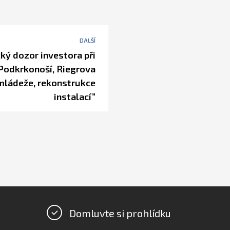
DALŠÍ
ký dozor investora při
v Podkrkonoší, Riegrova
mládeže, rekonstrukce
instalací”
Domluvte si prohlídku