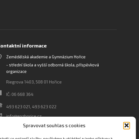
ontaktní informace
Zemědělská akademie a Gymnázium Hořice
- střední škola a vyšší odborná škola, příspěvková
organizace
Riegrova 1403, 508 01 Hořice
IČ: 06 668 364
493 623 021, 493 623 022
info@gozhorice.cz
www.zaghorice.cz
Spravovat souhlas s cookies
Pověřenec pro ochranu osobních údajů:
kytli co nejlepší služby, používáme k ukládání a/nebo přístupu k