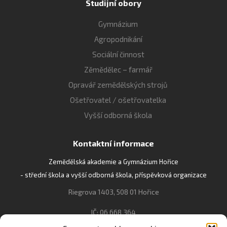
Studijní obory
Gymnázium
Agropodnikání
Sociální činnost
Zěmědělec – farmář
Opravář zemědělských strojů
Ošetřovatel / ošetřovatelka
Vyšší odborná škola
Kontaktní informace
Zemědělská akademie a Gymnázium Hořice
- střední škola a vyšší odborná škola, příspěvková organizace
Riegrova 1403, 508 01 Hořice
IČ: 06 668 364