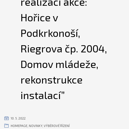
realizaci akce:
Hořice v
Podkrkonoší,
Riegrova čp. 2004,
Domov mládeže,
rekonstrukce
instalací”
10. 5. 2022
HOMEPAGE
,
NOVINKY
,
VÝBĚROVÉ ŘÍZENÍ