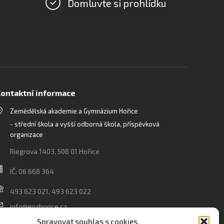
Domluvte si prohlídku
ontaktní informace
Zemědělská akademie a Gymnázium Hořice
- střední škola a vyšší odborná škola, příspěvková
organizace
Riegrova 1403, 508 01 Hořice
IČ: 06 668 364
493 623 021, 493 623 022
info@gozhorice.cz
www.zaghorice.cz
Spravovat souhlas s cookies