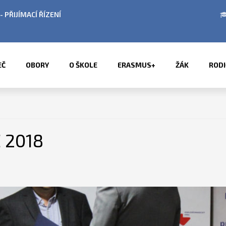
ODINY V OBDOBÍ LETNÍCH PRÁZDNIN
PŘÍMĚSTS
EČ
OBORY
O ŠKOLE
ERASMUS+
ŽÁK
RODI
 2018