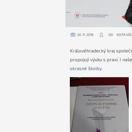
20. 11. 2018
OD
EDITA VÁ
Královéhradecký kraj společn
propojují výuku s praxí. I n
okrasné školky
.