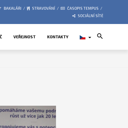
KÉ TÁBORY 2026
ZE ŽIVOT
BAKALÁŘI
STRAVOVÁNÍ
ČASOPIS TEMPUS
SOCIÁLNÍ SÍTĚ
Search for:
Č
VEŘEJNOST
KONTAKTY