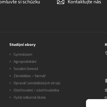
omluvte si schůzku
Kontaktujte nás
Studijní obory
K
Gymnázium
Agropodnikání
Sociální činnost
Zěmědělec – farmář
Opravář zemědělských strojů
Ošetřovatel / ošetřovatelka
Vyšší odborná škola