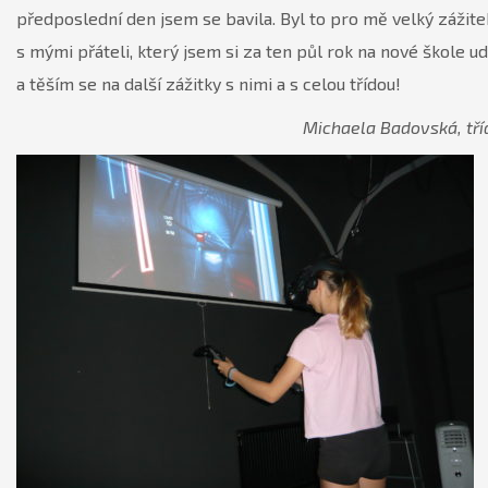
předposlední den jsem se bavila. Byl to pro mě velký zážite
s mými přáteli, který jsem si za ten půl rok na nové škole ud
a těším se na další zážitky s nimi a s celou třídou!
Michaela Badovská, tří