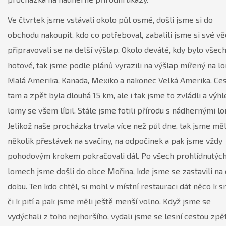
Ve čtvrtek jsme vstávali okolo půl osmé, došli jsme si do
obchodu nakoupit, kdo co potřeboval, zabalili jsme si své vě
připravovali se na delší výšlap. Okolo deváté, kdy bylo všec
hotové, tak jsme podle plánů vyrazili na výšlap mířený na l
Malá Amerika, Kanada, Mexiko a nakonec Velká Amerika. Ce
tam a zpět byla dlouhá 15 km, ale i tak jsme to zvládli a výh
lomy se všem líbil. Stále jsme fotili přírodu s nádhernými lo
Jelikož naše procházka trvala více než půl dne, tak jsme měl
několik přestávek na svačiny, na odpočinek a pak jsme vždy
pohodovým krokem pokračovali dál. Po všech prohlídnutýc
lomech jsme došli do obce Mořina, kde jsme se zastavili na 
dobu. Ten kdo chtěl, si mohl v místní restauraci dát něco k 
či k pití a pak jsme měli ještě menší volno. Když jsme se
vydýchali z toho nejhoršího, vydali jsme se lesní cestou zpě