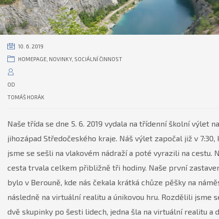
10. 6. 2019
HOMEPAGE
,
NOVINKY
,
SOCIÁLNÍ ČINNOST
OD
TOMÁŠ HORÁK
Naše třída se dne 5. 6. 2019 vydala na třídenní školní výlet n
jihozápad Středočeského kraje. Náš výlet započal již v 7:30, 
jsme se sešli na vlakovém nádraží a poté vyrazili na cestu. 
cesta trvala celkem přibližně tři hodiny. Naše první zastave
bylo v Berouně, kde nás čekala krátká chůze pěšky na náměs
následně na virtuální realitu a únikovou hru. Rozdělili jsme s
dvě skupinky po šesti lidech, jedna šla na virtuální realitu a 