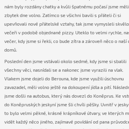
nám byly rozdány chatky a kvůli špatnému počasí jsme měli
zbytek dne volno. Zatímco se všichni bavili s přáteli či si
upevňovali nové přátelské vztahy, tak jsme vymysleli skvěl
večeři v podobě objednané pizzy. Uteklo to velmi rychle, na
večer, kdy jsme si řekli, co bude zítra a zároveň něco o naší
domů.
Poslední den jsme vstávali okolo sedmé, kdy jsme si sbalili
všechny věci, nasnídali se a nakonec jsme vyrazili na vlak.
Vlakem jsme dojeli do Berouna, kde jsme využili úschovnu
zavazadel, měli volno ještě na dokoupení jídla a pití. Násled
jsme došli na autobus, který nás dovezl do Koněprus. Ke vs
do Koněpruských jeskyní jsme šli chvíli pěšky. Uvnitř v jesky
to bylo velmi pěkné, krásné krápníkové útvary, ve kterých 
vidět každý něco jiného, zajímavé povídání od pana průvodc