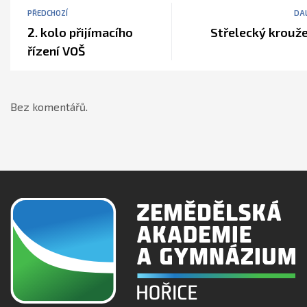
PŘEDCHOZÍ
DAL
2. kolo přijímacího
Střelecký krouž
řízení VOŠ
Bez komentářů.