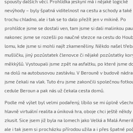
spousty dalších věcí. Prohlídka jeskyní má i nějaké logické
nevýhody – byly špatná viditelnost na cestu a schody a také
trochu chladno, ale i tak se to dalo přežít jen v mikině. Po
prohlídce jsme se dostali ven, tam jsme si dali malinkou pau
nakonec jsme se rozešli po naučné stezce na cestu do Hou
lomu, kde jsme si mohli najít zkameněliny. Někdo našel třeb
mušličku, jiný pozůstatek členovce či nějaké pozůstatky kor
měkkýšů. Vystoupali jsme zpět na asfaltku, po které jsme do
na dolů na autobusovou zastávku. V Berouně v budově nádra
jsme čekali na vlak. Tuto éru jsme zakončili společnou fotko
cedule Beroun a pak nás už čekala cesta domů.
Podle mě výlet byl velmi podařený, líbilo se mi úplně všech
hlavně virtuální realita a úniková hra, oboje chci ještě někdy
zkusit. Sice jsem již byla na lomech jako Velká a Malá Ameri
ale i tak jsem si procházku přírodou užila a i přes špatné po