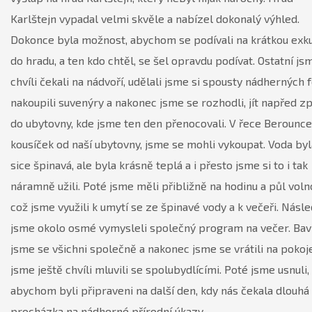
Karlštejn vypadal velmi skvěle a nabízel dokonalý výhled.
Dokonce byla možnost, abychom se podívali na krátkou exk
do hradu, a ten kdo chtěl, se šel opravdu podívat. Ostatní js
chvíli čekali na nádvoří, udělali jsme si spousty nádherných f
nakoupili suvenýry a nakonec jsme se rozhodli, jít napřed z
do ubytovny, kde jsme ten den přenocovali. V řece Berounce
kousíček od naší ubytovny, jsme se mohli vykoupat. Voda byl
sice špinavá, ale byla krásně teplá a i přesto jsme si to i tak
náramně užili. Poté jsme měli přibližně na hodinu a půl voln
což jsme využili k umytí se ze špinavé vody a k večeři. Násl
jsme okolo osmé vymysleli společný program na večer. Bavi
jsme se všichni společně a nakonec jsme se vrátili na pokoj
jsme ještě chvíli mluvili se spolubydlícími. Poté jsme usnuli,
abychom byli připraveni na další den, kdy nás čekala dlouhá
procházka na nádherné přírodní úkazy.