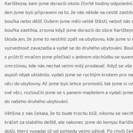
Karlštejna, kam jsme dorazili okolo čtvrté hodiny odpolední.
den jsme byli připraveni na to, že nás někde na cestě zasti
bouřka nebo déšť. Ovšem jsme měli velké štěstí, neboť nás s
bouřka zastihla, zrovna když jsme dorazili do obce Karlštejn
škoda jen, že jsme to nestihli zpět na ubytovnu, kde jsme si 
vyzvednout zavazadla a vydat se do druhého ubytování. Bou
s průtrží mračen jsme přečkali v jednom obchůdku se suven
zmrzlinou, kde nás nechal velmi milý prodavač. Když se vše
aspoň nějak uklidnilo, vydali jsme se rychlým krokem pro n
věci do ubytovny. Ač jsme byli lehce promoklí, tak jsme si vz
své věci, rozloučili jsme se s panem majitelem a vydali jsme
do našeho druhého ubytování.
Většina z nás čekala, že to bude trochu blíž, nikomu se nech
kráčet za slabého deště, ale nakonec jsme do kempu Karlšt
došli, který vypadal již od pohledu velmi pěkně. Po chvíli če