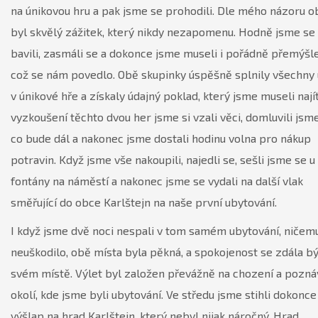
na únikovou hru a pak jsme se prohodili. Dle mého názoru o
byl skvělý zážitek, který nikdy nezapomenu. Hodně jsme se
bavili, zasmáli se a dokonce jsme museli i pořádně přemýšle
což se nám povedlo. Obě skupinky úspěšně splnily všechny 
v únikové hře a získaly údajný poklad, který jsme museli nají
vyzkoušení těchto dvou her jsme si vzali věci, domluvili jsme
co bude dál a nakonec jsme dostali hodinu volna pro nákup
potravin. Když jsme vše nakoupili, najedli se, sešli jsme se u
fontány na náměstí a nakonec jsme se vydali na další vlak
směřující do obce Karlštejn na naše první ubytování.
I když jsme dvě noci nespali v tom samém ubytování, ničem
neuškodilo, obě místa byla pěkná, a spokojenost se zdála bý
svém místě. Výlet byl založen převážně na chození a pozná
okolí, kde jsme byli ubytování. Ve středu jsme stihli dokonce 
výšlap na hrad Karlštejn, který nebyl nijak náročný. Hrad