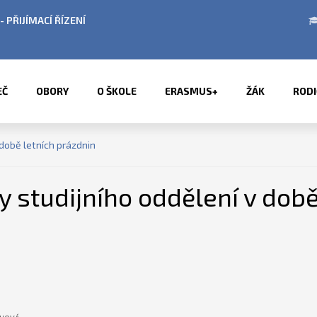
ENÍ
ÚŘEDNÍ HODINY V OBDOBÍ LETNÍCH P
EČ
OBORY
O ŠKOLE
ERASMUS+
ŽÁK
RODI
 době letních prázdnin
y studijního oddělení v době