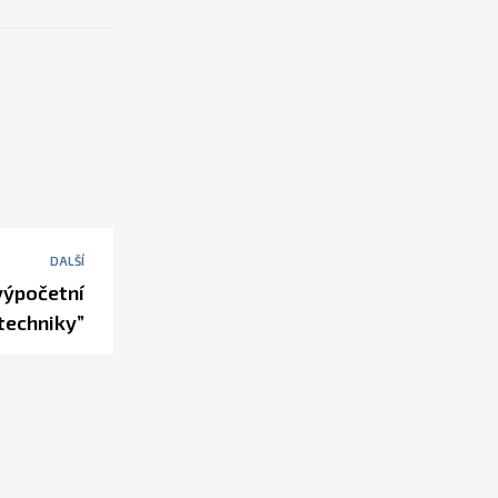
DALŠÍ
výpočetní
techniky”