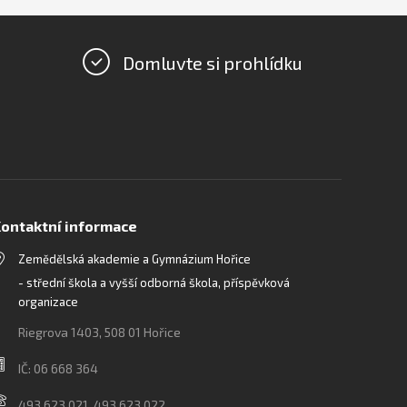
Domluvte si prohlídku
ontaktní informace
Zemědělská akademie a Gymnázium Hořice
- střední škola a vyšší odborná škola, příspěvková
organizace
Riegrova 1403, 508 01 Hořice
IČ: 06 668 364
493 623 021, 493 623 022