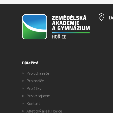
D
Důležité
Pro uchazeče
Pro rodiče
Pro žáky
Pro veřejnost
Kontakt
Atletický areál Hořice