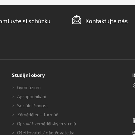
omluvte si schůzku
Kontaktujte nás
Studijní obory
K
Gymnázium
Agropodnikání
Sociální činnost
Zěmědělec – farmář
Opravář zemědělských strojů
Ošetřovatel / ošetřovatelka