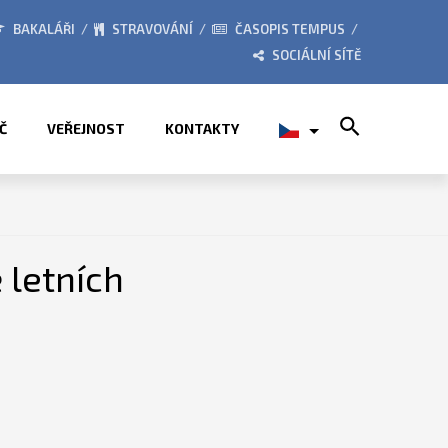
RÁZDNIN
PŘÍMĚSTSKÉ TÁBORY 2026
BAKALÁŘI
STRAVOVÁNÍ
ČASOPIS TEMPUS
SOCIÁLNÍ SÍTĚ
Search for:
Č
VEŘEJNOST
KONTAKTY
 letních