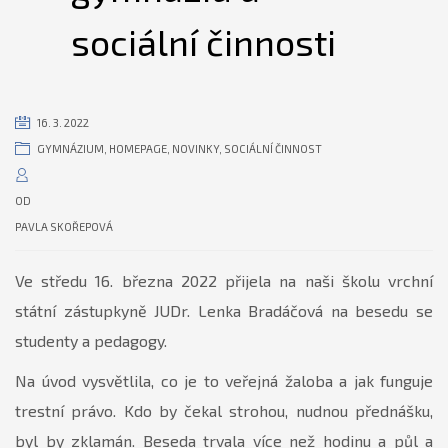
sociální činnosti
16. 3. 2022
GYMNÁZIUM
,
HOMEPAGE
,
NOVINKY
,
SOCIÁLNÍ ČINNOST
OD
PAVLA SKOŘEPOVÁ
Ve středu 16. března 2022 přijela na naši školu vrchní
státní zástupkyně JUDr. Lenka Bradáčová na besedu se
studenty a pedagogy.
Na úvod vysvětlila, co je to veřejná žaloba a jak funguje
trestní právo. Kdo by čekal strohou, nudnou přednášku,
byl by zklamán. Beseda trvala více než hodinu a půl a