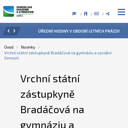
ZENÍ
ÚŘEDNÍ HODINY V OBDOBÍ LETNÍCH PRÁZDNIN
PŘÍ
Úvod
Novinky
Vrchní státní zástupkyně Bradáčová na gymnáziu a sociální
činnosti
Vrchní státní
zástupkyně
Bradáčová na
gymnáziu a