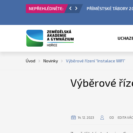
BÍ LETNÍCH PRÁZDNIN
PŘÍMĚSTSKÉ TÁBORY 2
UCHAZ
Úvod
Novinky
Výběrové řízení “Instalace WIFI”
Výběrové říze
14. 12. 2023
OD
EDITA VÁ