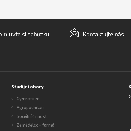
omluvte si schůzku
Kontaktujte nás
Studijní obory
K
Gymnázium
Agropodnikání
Sociální činnost
Zěmědělec – farmář