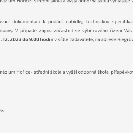
zium Hořice- střední škola a vyšší odborná škola vyhlašuje 
vací dokumentaci k podání nabídky, technickou specifikaci
mlouvy. V případě zájmu zúčastnit se výběrového řízení Vás
. 12. 2023 do 9.00 hodin
v sídle zadavatele, na adrese Riegro
zium Hořice- střední škola a vyšší odborná škola, příspěvko
364