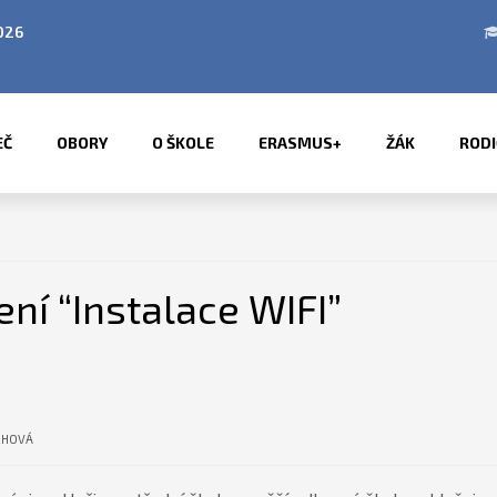
026
ZE ŽIVOTA ŠKOLY
EČ
OBORY
O ŠKOLE
ERASMUS+
ŽÁK
RODI
ní “Instalace WIFI”
CHOVÁ