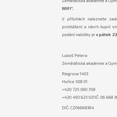
Zemědělská akademie a Gymná
WIFI
“.
V přílohách naleznete zadá
prohlášení a návrh kupní s
podání nabídky je
v pátek 22
Luboš Petera
Zemědělská akademie a Gymná
Riegrova 1403
Hořice 508 01
+420 725 060 358
+420 493 623 021IČ: 06 668 
DIČ: CZ06668364