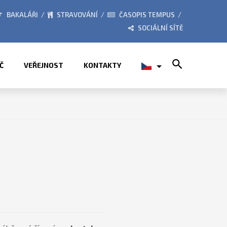
VYŠŠÍ ODBORNÁ ŠKOLA 
BAKALÁŘI
STRAVOVÁNÍ
ČASOPIS TEMPUS
SOCIÁLNÍ SÍTĚ
Search for:
Č
VEŘEJNOST
KONTAKTY