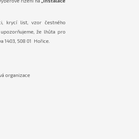
výběrové řízení na
„
Instalace
, krycí list, vzor čestného
 upozorňujeme, že lhůta pro
va 1403, 508 01 Hořice.
vá organizace