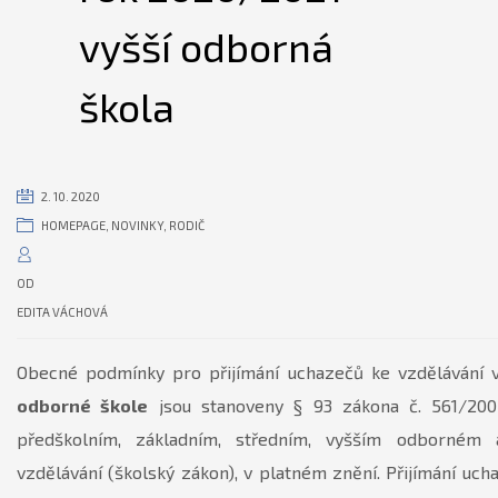
vyšší odborná
škola
2. 10. 2020
HOMEPAGE
,
NOVINKY
,
RODIČ
OD
EDITA VÁCHOVÁ
Obecné podmínky pro přijímání uchazečů ke vzdělávání
odborné škole
jsou stanoveny § 93 zákona č. 561/200
předškolním, základním, středním, vyšším odborném 
vzdělávání (školský zákon), v platném znění. Přijímání uch