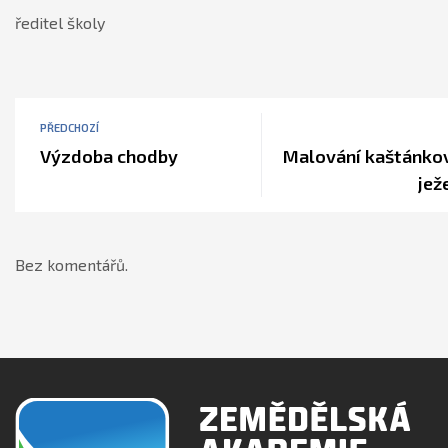
ředitel školy
PŘEDCHOZÍ
Výzdoba chodby
Malování kaštánko
jež
Bez komentářů.