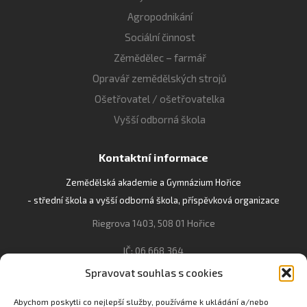
Agropodnikání
Sociální činnost
Zěmědělec – farmář
Opravář zemědělských strojů
Ošetřovatel / ošetřovatelka
Vyšší odborná škola
Kontaktní informace
Zemědělská akademie a Gymnázium Hořice
- střední škola a vyšší odborná škola, příspěvková organizace
Riegrova 1403, 508 01 Hořice
IČ: 06 668 364
Spravovat souhlas s cookies
493 623 021, 493 623 022
info@gozhorice.cz
Abychom poskytli co nejlepší služby, používáme k ukládání a/nebo