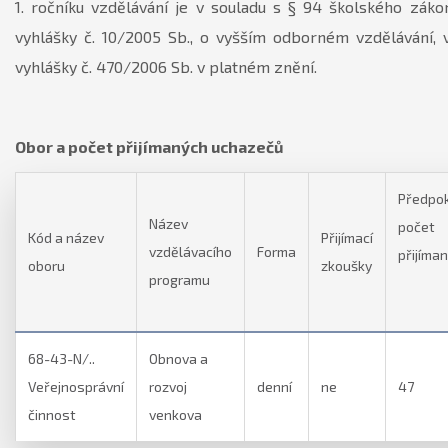
1. ročníku vzdělávání je v souladu s § 94 školského záko
vyhlášky č. 10/2005 Sb., o vyšším odborném vzdělávání, 
vyhlášky č. 470/2006 Sb. v platném znění.
Obor a počet přijímaných uchazečů
Předpo
Název
počet
Kód a název
Přijímací
vzdělávacího
Forma
přijíma
oboru
zkoušky
programu
68-43-N/..
Obnova a
Veřejnosprávní
rozvoj
denní
ne
47
činnost
venkova