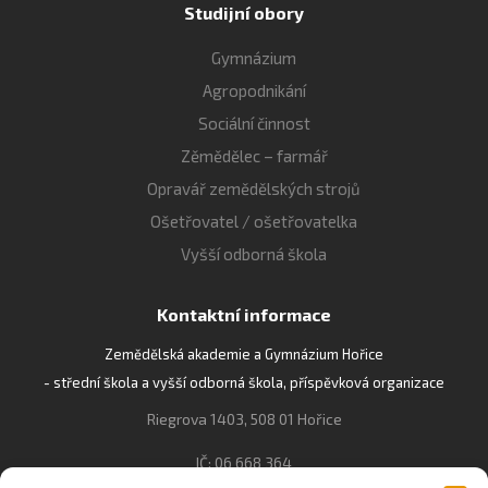
Studijní obory
Gymnázium
Agropodnikání
Sociální činnost
Zěmědělec – farmář
Opravář zemědělských strojů
Ošetřovatel / ošetřovatelka
Vyšší odborná škola
Kontaktní informace
Zemědělská akademie a Gymnázium Hořice
- střední škola a vyšší odborná škola, příspěvková organizace
Riegrova 1403, 508 01 Hořice
IČ: 06 668 364