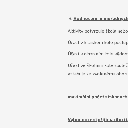
Hodnocení mimořádných 
Aktivity potvrzuje škola neb
Účast v krajském kole pos
Účast v okresním kole
Účast ve školním kole soutěž
vztahuje ke zvolené
maximální počet získaných 
Vyhodnocení přijímacího ří