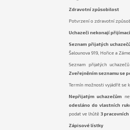
Zdravotní způsobilost
Potvrzení o zdravotní způsob
Uchazeči nekonají přijímac
Seznam přijatých uchazeč
Šalounova 919, Hořice a Záme
Seznam přijatých uchazeč
Zveřejněním seznamu se pov
Termín možnosti vyjádřit se k
Nepřijatým uchazečům
neb
odesláno do vlastních ruk
podat ve lhůtě
3 pracovních
Zápisové lístky