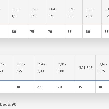
-
1,39-
1,51-
1,64-
1,76-
1,89-
2,
1,50
1,63
1,75
1,88
2,00
2,
80
75
70
65
60
55
51-
2,64-
2,76-
2,89-
3,14-
3,01-3,13
63
2,75
2,88
3,00
3,25
5
30
25
20
15
10
 bodů: 90