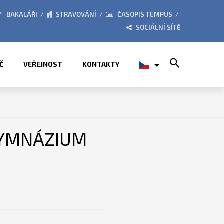
026
ZE ŽIVOTA ŠKOLY
BAKALÁŘI
STRAVOVÁNÍ
ČASOPIS TEMPUS
SOCIÁLNÍ SÍTĚ
Search for:
Č
VEŘEJNOST
KONTAKTY
 GYMNÁZIUM