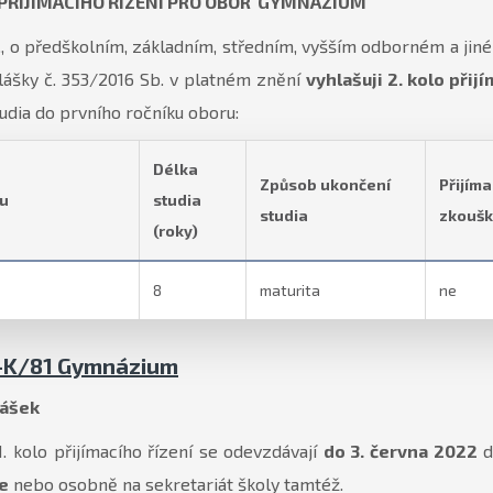
PŘIJÍMACÍHO ŘÍZENÍ PRO OBOR GYMNÁZIUM
, o předškolním, základním, středním, vyšším odborném a jin
lášky č. 353/2016 Sb. v platném znění
vyhlašuji 2. kolo přij
udia do prvního ročníku oboru:
Délka
Způsob ukončení
Přijíma
u
studia
studia
zkoušk
(roky)
8
maturita
ne
1-K/81 Gymnázium
lášek
1. kolo přijímacího řízení se odevzdávají
do 3. června 2022
d
ce
nebo osobně na sekretariát školy tamtéž.