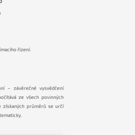
0
0
ímacího řízení.
ní – závěrečné vysvědčení
počítává ze všech povinných
e získaných průměrů se určí
tematicky.