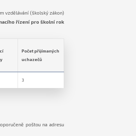
ém vzdělávání (školský zákon)
ímacího řízení pro školní rok
cí
Počet přijímaných
y
uchazečů
3
oporučeně poštou na adresu