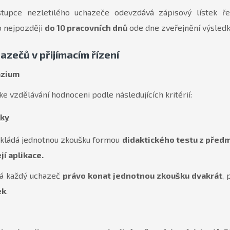
upce nezletilého uchazeče odevzdává zápisový lístek ředi
o nejpozději
do 10 pracovních dnů
ode dne zveřejnění výsledků
azečů v přijímacím řízení
ázium
ke vzdělávání hodnoceni podle následujících kritérií:
šky
 skládá jednotnou zkoušku formou
didaktického testu z předm
í aplikace.
 má každý uchazeč
právo konat jednotnou zkoušku dvakrát
,
ek
.