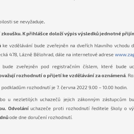
ilosti se nevyžaduje
.
í zkoušku. K přihlášce doloží výpis výsledků jednotné přij
ů
ke vzdělávání bude zveřejněn na dveřích hlavního vchodu do
cká 478, Lázně Bělohrad, dále na internetové adrese
www.zag
ů bude zveřejněn pod registračním číslem, které bude u
ažují rozhodnutí o přijetí ke vzdělávání za oznámená
. R
 podkladům rozhodnutí je 7. června 2022 9.00 – 10.00 hodin.
o u nezletilých uchazečů jejich zákonným zástupcům 
ou.
Odvolání
uchazeče proti rozhodnutí ředitele školy o vý
 dnů
ode dne doručení rozhodnutí.