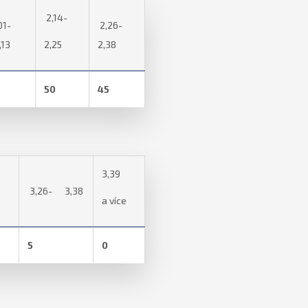
2,14-
01-
2,26-
13
2,25
2,38
50
45
3,39
3,26- 3,38
a více
5
0