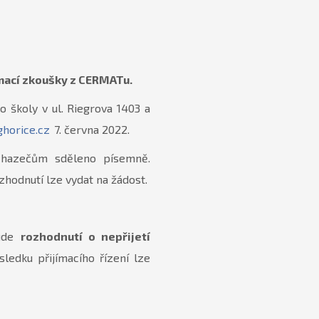
ímací zkoušky z CERMATu.
 školy v ul. Riegrova 1403 a
horice.cz
7. června 2022.
chazečům sděleno písemně.
ozhodnutí lze vydat na žádost.
bude
rozhodnutí o nepřijetí
sledku přijímacího řízení lze