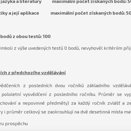
 jazyka a literatury maximální počet získaných bodů: 5
iky a její aplikace maximální počet získaných bodů: 5
bodů z obou testů: 100
mkoli z výše uvedených testů 0 bodů, nevyhověl kritériím přij
ích z předchozího vzdělávání
ědčeních z posledních dvou ročníků základního vzdělává
 pololetní vysvědčení z posledního ročníku. Průměr se vy
chování a nepovinné předměty) za každý ročník zvlášť a z
y i průměr celkový se zaokrouhlují na dvě desetinná místa ma
ru prospěchu