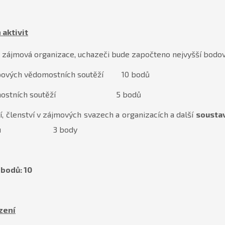
aktivit
o zájmová organizace, uchazeči bude započteno nejvyšší bodo
tupových vědomostních soutěží 10 bodů
 vědomostních soutěží 5 bodů
í, členství v zájmových svazech a organizacích a další
sousta
mu oboru 3 body
bodů: 10
zení