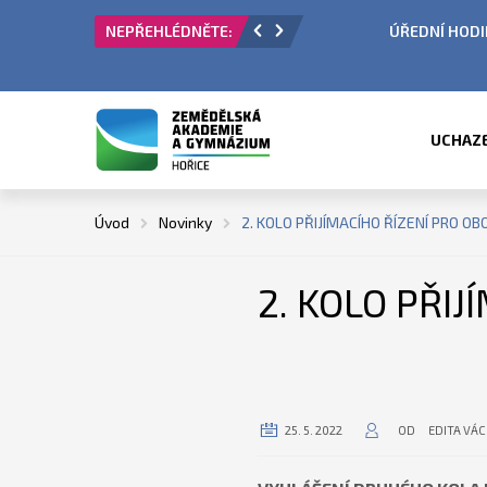
 PŘIJÍMACÍ ŘÍZENÍ
ÚŘEDNÍ HODINY V OBDO
UCHAZ
Úvod
Novinky
2. KOLO PŘIJÍMACÍHO ŘÍZENÍ PRO 
2. KOLO PŘI
25. 5. 2022
OD
EDITA VÁ