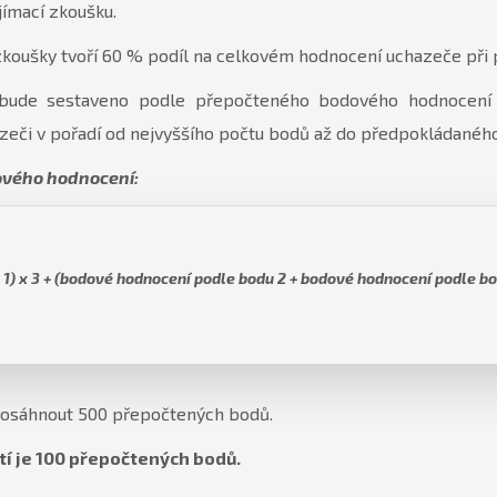
jímací zkoušku.
zkoušky tvoří 60 % podíl na celkovém hodnocení uchazeče při p
bude sestaveno podle přepočteného bodového hodnocení d
azeči v pořadí od nejvyššího počtu bodů až do předpokládaného
vého hodnocení:
1) x 3 + (bodové hodnocení podle bodu 2 + bodové hodnocení podle bod
dosáhnout 500 přepočtených bodů.
tí je 100 přepočtených bodů.