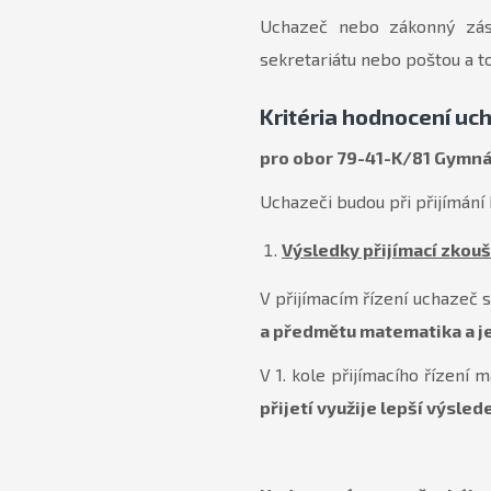
Uchazeč nebo zákonný zást
sekretariátu nebo poštou a t
Kritéria hodnocení uch
pro obor
79-41-K/81 Gymn
Uchazeči budou při přijímání 
Výsledky přijímací zkou
V přijímacím řízení uchazeč
a předmětu matematika a jej
V 1. kole přijímacího řízení
přijetí využije lepší výsled