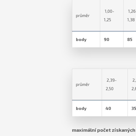
1,00-
1,26
průměr
1,25
1,38
body
90
85
2,39-
2,
průměr
2,50
2,
body
40
3
maximální počet získaných