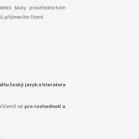
teli školy prostřednictvím
 přijímacího řízení.
ětu český jazyk a literatura
 přičemž se
pro rozhodnutí o