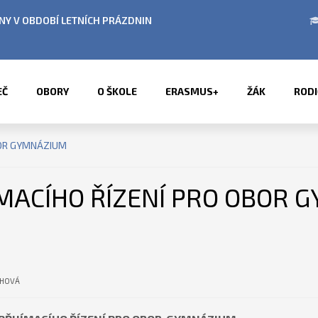
BÍ LETNÍCH PRÁZDNIN
PŘÍMĚSTSKÉ TÁBORY 2
EČ
OBORY
O ŠKOLE
ERASMUS+
ŽÁK
RODI
OBOR GYMNÁZIUM
JÍMACÍHO ŘÍZENÍ PRO OBOR
CHOVÁ