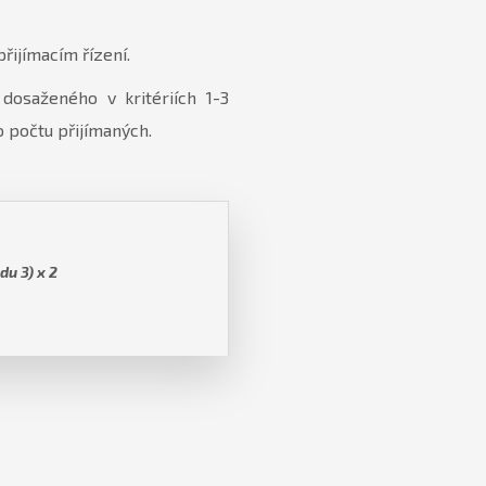
řijímacím řízení.
osaženého v kritériích 1-3
 počtu přijímaných.
u 3) x 2