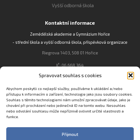
Vyšší odborná škola
Kontaktní informace
Zemědělská akademie a Gymnázium Hořice
- střední škola a vyšší odborná škola, příspěvková organizace
Riegrova 1403, 508 01 Hořice
IČ: 06 668 364
Spravovat souhlas s cookies
493 623 021, 493 623 022
info@gozhorice.cz
Abychom poskytli co nejlepší služby, používáme k ukládání a/nebo
přístupu k informacím o zařízení, technologie jako jsou soubory cookies.
www.zaghorice.cz
Souhlas s těmito technologiemi nám umožní zpracovávat údaje, jako je
Pověřenec pro ochranu osobních údajů:
chování při procházení nebo jedinečná ID na tomto webu. Nesouhlas
nebo odvolání souhlasu může nepříznivě ovlivnit určité vlastnosti a
Innovation One s.r.o. IČO: 04734807 Březenecká 4808 430 04
funkce.
Chomutov
Filip Šikola +420 775 992 451 filip.sikola@innone.cz
Přijmout