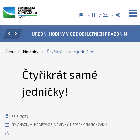
ZENÍ
ÚŘEDNÍ HODINY V OBDOBÍ LETNÍCH PRÁZDNIN
PŘÍ
Úvod
Novinky
Čtyřikrát samé jedničky!
Čtyřikrát samé
jedničky!
25. 5. 2023
GYMNÁZIUM
,
HOMEPAGE
,
NOVINKY
,
ÚSPĚCHY NAŠICH ŽÁKŮ